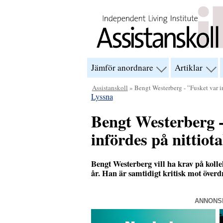
Hoppa till innehåll
Jämför anordnare
Artiklar
visa
visa
menyn
men
för
för
Assistanskoll
» Bengt Westerberg - ”Fusket var ing
“Jämför
“Arti
Lyssna
anordnare”
Bengt Westerberg -
infördes på nittiota
Bengt Westerberg vill ha krav på kolle
år. Han är samtidigt kritisk mot överdr
ANNONS