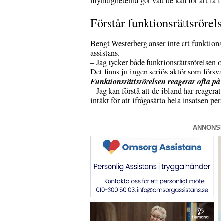
myndigheterna gör vad de kan för att få f
Förstår funktionsrättsrörel
Bengt Westerberg anser inte att funktionsr
assistans.
– Jag tycker både funktionsrättsrörelsen
Det finns ju ingen seriös aktör som försv
Funktionsrättsrörelsen reagerar ofta p
– Jag kan förstå att de ibland har reager
intäkt för att ifrågasätta hela insatsen per
ANNONS