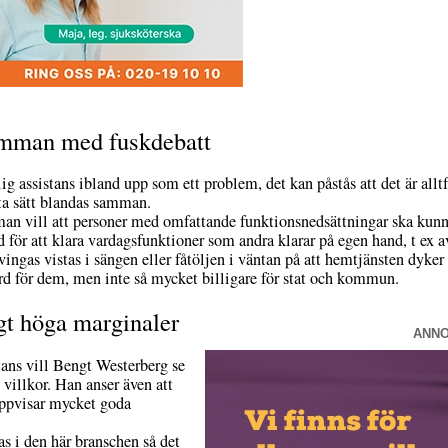
amman med fuskdebatt
ig assistans ibland upp som ett problem, det kan påstås att det är all
tta sätt blandas samman.
man vill att personer med omfattande funktionsnedsättningar ska kunn
 för att klara vardagsfunktioner som andra klarar på egen hand, t ex a
tvingas vistas i sängen eller fåtöljen i väntan på att hemtjänsten dyker 
rd för dem, men inte så mycket billigare för stat och kommun.
gt höga marginaler
ANN
tans vill Bengt Westerberg se
 villkor. Han anser även att
uppvisar mycket goda
s i den här branschen så det