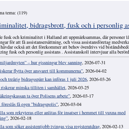
ma tema: (119)
nalitet, bidragsbrott, fusk och i personlig a
e fusk och kriminalitet i Halland att uppmärksammas, där personer lå
ngar för att få assistansersättning, och vissa assistansföretag medverka
 hävdar också att det förekommer att behov överdrivs vid biståndsbe
ring fusk och personlig assistans . Assistanskoll intervjuar alla berörd
miljardmyten” – hur gissningar blev sanning
, 2026-07-31
iskerar flytta över ansvaret till kommunerna”
, 2026-04-02
och treårig bidragsspärr kan införas 1 juli 2026
, 2026-03-26
riskerar minska tilliten i samhället
, 2026-03-25
säkringskassan ta över Polisens arbete”
, 2026-03-17
 föreslås få egen ”bidragspolis”
, 2026-03-04
la som rekryteras eller anlitas för insatser i hemmet till vuxna med
ning”
, 2026-02-18
la som söker assistentjobb tvingas visa registerutdrag
, 2026-02-13