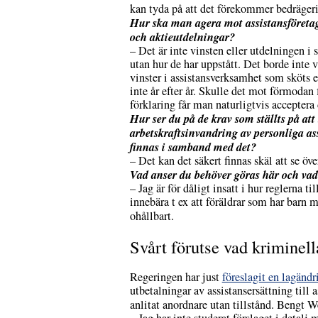
kan tyda på att det förekommer bedrägeri
Hur ska man agera mot assistansföretag 
och aktieutdelningar?
– Det är inte vinsten eller utdelningen 
utan hur de har uppstått. Det borde inte v
vinster i assistansverksamhet som sköts en
inte år efter år. Skulle det mot förmodan
förklaring får man naturligtvis acceptera
Hur ser du på de krav som ställts på att
arbetskraftsinvandring av personliga ass
finnas i samband med det?
– Det kan det säkert finnas skäl att se öve
Vad anser du behöver göras här och va
– Jag är för dåligt insatt i hur reglerna
innebära t ex att föräldrar som har barn m
ohållbart.
Svårt förutse vad kriminell
Regeringen har just
föreslagit en lagändr
utbetalningar av assistansersättning till 
anlitat anordnare utan tillstånd. Bengt We