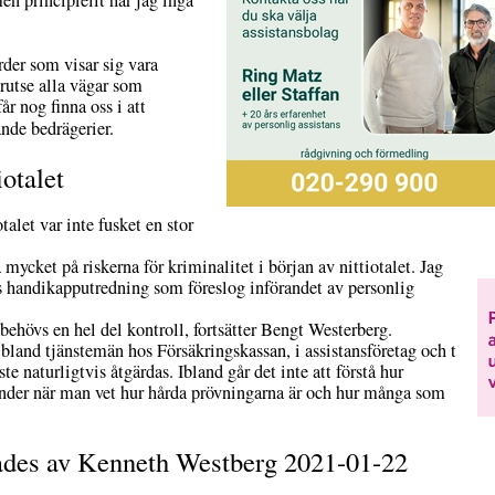
men principiellt har jag inga
der som visar sig vara
örutse alla vägar som
r nog finna oss i att
nde bedrägerier.
iotalet
talet var inte fusket en stor
mycket på riskerna för kriminalitet i början av nittiotalet. Jag
års handikapputredning som föreslog införandet av personlig
 behövs en hel del kontroll, fortsätter Bengt Westerberg.
” bland tjänstemän hos Försäkringskassan, i assistansföretag och t
 naturligtvis åtgärdas. Ibland går det inte att förstå hur
runder när man vet hur hårda prövningarna är och hur många som
ades av Kenneth Westberg 2021-01-22