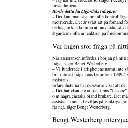
– Jag har inte studerat förslaget i detalj 
invändningar.
Borde detta ha åtgärdats tidigare?
– Det kan man säga om alla kontrollåtgär
motiverade. Det är svårt att på förhand f
bedragare kan komma att använda, så vi få
åtgärderna ofta är reaktion på förekomma
Var ingen stor fråga på nitt
När assistansen infördes i början på nittio
fråga, säger Bengt Westerberg.
– Vi funderade i ärlighetens namn inte så 
tror inte att frågan ens berördes i 1989 
assistans.
Erfarenheterna har dessvärre visat att det
– Det har visat sig att det finns ”fuskare
o m några enstaka bland brukare. Det måste
assistans kunnat beviljas på felaktiga g
får nej, säger Bengt Westerberg.
Bengt Westerberg intervju