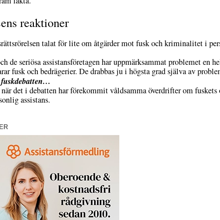
ram fakta.
sens reaktioner
ättsrörelsen talat för lite om åtgärder mot fusk och kriminalitet i per
 och de seriösa assistansföretagen har uppmärksammat problemet en hel
arar fusk och bedrägerier. De drabbas ju i högsta grad själva av probl
å fuskdebatten…
at när det i debatten har förekommit våldsamma överdrifter om fuskets o
sonlig assistans.
ER