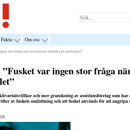
Fakta
Om oss
visa
visa
yn
menyn
menyn
för
för
en stor fråga när assistansen infördes på nittiotalet”
klar”
“Fakta”
“Om
oss”
 ”Fusket var ingen stor fråga när
let”
ktivavtalsvillkor och mer granskning av assistansföretag som har
ifter av fuskets omfattning och att fusket används för att angripa 
ER