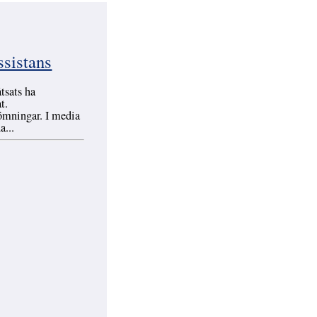
ssistans
tsats ha
t.
dömningar. I media
a...