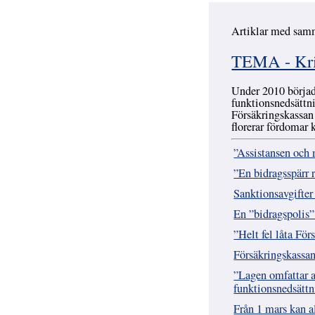
Artiklar med sam
Hoppa över
TEMA - Krimi
Under 2010 börjad
funktionsnedsättni
Försäkringskassan
florerar fördomar k
”Assistansen och 
”En bidragsspärr r
Sanktionsavgifter 
En ”bidragspolis” 
”Helt fel låta För
Försäkringskassan
”Lagen omfattar al
funktionsnedsätt
Från 1 mars kan al