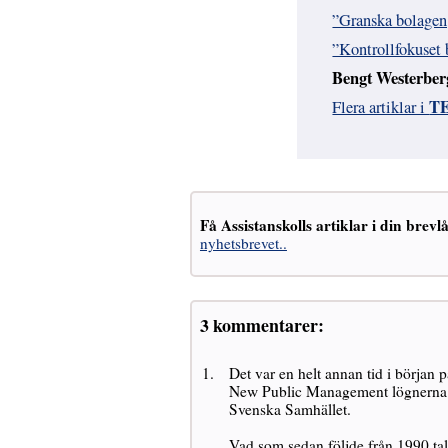
”Granska bolagen,
”Kontrollfokuset b
Bengt Westerberg 
TE
Flera artiklar i
Få Assistanskolls artiklar i din brevl
nyhetsbrevet..
3 kommentarer:
Det var en helt annan tid i början p
New Public Management lögnerna had
Svenska Samhället.
Vad som sedan följde från 1990 tale