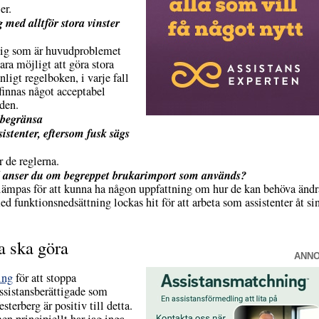
er.
med alltför stora vinster
i sig som är huvudproblemet
ara möjligt att göra stora
ligt regelboken, i varje fall
 finnas något acceptabel
 den.
 begränsa
istenter, eftersom fusk sägs
r de reglerna.
d anser du om begreppet brukarimport som används?
 tillämpas för att kunna ha någon uppfattning om hur de kan behöva ändr
ed funktionsnedsättning lockas hit för att arbeta som assistenter åt si
a ska göra
ANN
ing
för att stoppa
assistansberättigade som
sterberg är positiv till detta.