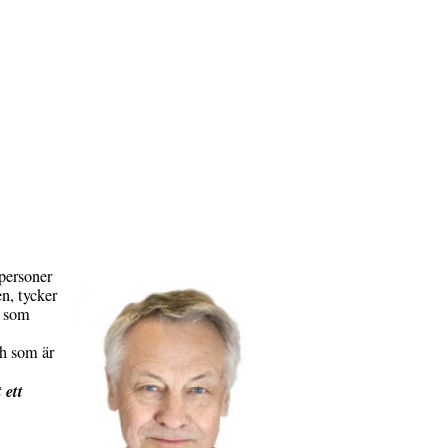
personer
n, tycker
t som
ch som är
 ett