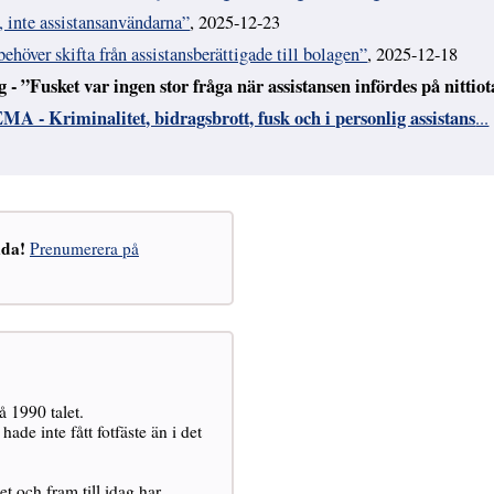
 inte assistansanvändarna”
, 2025-12-23
ehöver skifta från assistansberättigade till bolagen”
, 2025-12-18
- ”Fusket var ingen stor fråga när assistansen infördes på nittiot
MA - Kriminalitet, bidragsbrott, fusk och i personlig assistans
...
åda!
Prenumerera på
å 1990 talet.
e inte fått fotfäste än i det
t och fram till idag har