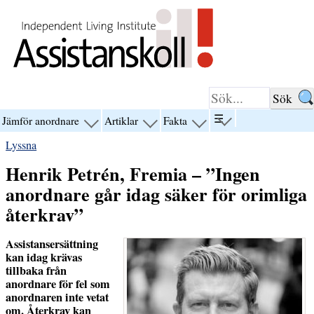
Hoppa till innehåll
☰
Jämför anordnare
Artiklar
Fakta
visa
visa
visa
visa
menyn
menyn
menyn
menyn
Lyssna
för
för
för
för
“☰”
“Jämför
“Artiklar”
“Fakta”
Henrik Petrén, Fremia – ”Ingen
anordnare”
anordnare går idag säker för orimliga
återkrav”
Assistansersättning
kan idag krävas
tillbaka från
anordnare för fel som
anordnaren inte vetat
om. Återkrav kan