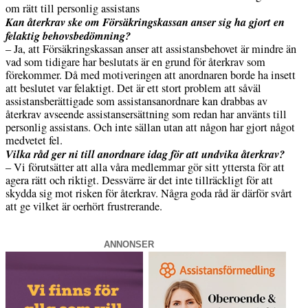
om rätt till personlig assistans
Kan återkrav ske om Försäkringskassan anser sig ha gjort en
felaktig behovsbedömning?
– Ja, att Försäkringskassan anser att assistansbehovet är mindre än
vad som tidigare har beslutats är en grund för återkrav som
förekommer. Då med motiveringen att anordnaren borde ha insett
att beslutet var felaktigt. Det är ett stort problem att såväl
assistansberättigade som assistansanordnare kan drabbas av
återkrav avseende assistansersättning som redan har använts till
personlig assistans. Och inte sällan utan att någon har gjort något
medvetet fel.
Vilka råd ger ni till anordnare idag för att undvika återkrav?
– Vi förutsätter att alla våra medlemmar gör sitt yttersta för att
agera rätt och riktigt. Dessvärre är det inte tillräckligt för att
skydda sig mot risken för återkrav. Några goda råd är därför svårt
att ge vilket är oerhört frustrerande.
ANNONSER