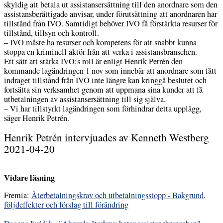
skyldig att betala ut assistansersättning till den anordnare som den
assistansberättigade anvisar, under förutsättning att anordnaren har
tillstånd från IVO. Samtidigt behöver IVO få förstärkta resurser för
tillstånd, tillsyn och kontroll.
– IVO måste ha resurser och kompetens för att snabbt kunna
stoppa en kriminell aktör från att verka i assistansbranschen.
Ett sätt att stärka IVO:s roll är enligt Henrik Petrén den
kommande lagändringen 1 nov som innebär att anordnare som fått
indraget tillstånd från IVO inte längre kan kringgå beslutet och
fortsätta sin verksamhet genom att uppmana sina kunder att få
utbetalningen av assistansersättning till sig själva.
– Vi har tillstyrkt lagändringen som förhindrar detta upplägg,
säger Henrik Petrén.
Henrik Petrén intervjuades av Kenneth Westberg
2021-04-20
Vidare läsning
Fremia:
Återbetalningskrav och utbetalningsstopp - Bakgrund,
följdeffekter och förslag till förändring