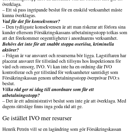
överklaga.
– Ett så pass ingripande beslut för en enskild verksamhet måste
kunna överklagas.
Vad får det för konsekvenser?
– Den tydligaste konsekvensen är att man riskerar att förlora sina
kunder eftersom Försäkringskassans utbetalningsstopp tolkas som
att det förekommer oegentligheter i anordnarens verksamhet.
Behövs det inte för att snabbt stoppa oseriösa, kriminella
aktörer?
– Frågan är var ansvaret och resurserna bör ligga. Lagstiftaren har
placerat ansvaret för tillstånd och tillsyns hos Inspektionen för
vård och omsorg, IVO. Vi kan inte ha en ordning där IVO
kontrollerar och ger tillstånd för verksamheter samtidigt som
Försäkringskassan genom utbetalningsstopp överprövar IVO:s
beslut.
Vilka råd ger ni idag till anordnare som får ett
utbetalningsstopp?
– Det är ett administrativt beslut som inte går att överklaga. Med
dagens rättsläge finns inga goda råd att ge.
Ge istället IVO mer resurser
Henrik Petrén vill se en lagändring som gör Försäkringskassan