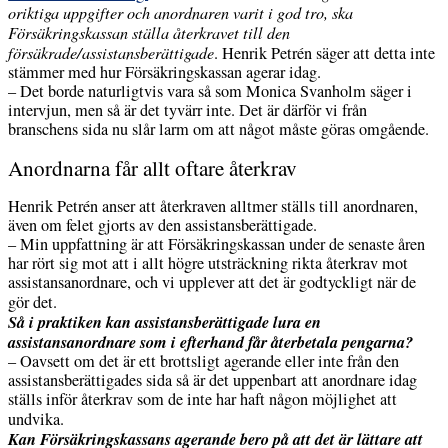
oriktiga uppgifter och anordnaren varit i god tro, ska
Försäkringskassan ställa återkravet till den
försäkrade/assistansberättigade
. Henrik Petrén säger att detta inte
stämmer med hur Försäkringskassan agerar idag.
– Det borde naturligtvis vara så som Monica Svanholm säger i
intervjun, men så är det tyvärr inte. Det är därför vi från
branschens sida nu slår larm om att något måste göras omgående.
Anordnarna får allt oftare återkrav
Henrik Petrén anser att återkraven alltmer ställs till anordnaren,
även om felet gjorts av den assistansberättigade.
– Min uppfattning är att Försäkringskassan under de senaste åren
har rört sig mot att i allt högre utsträckning rikta återkrav mot
assistansanordnare, och vi upplever att det är godtyckligt när de
gör det.
Så i praktiken kan assistansberättigade lura en
assistansanordnare som i efterhand får återbetala pengarna?
– Oavsett om det är ett brottsligt agerande eller inte från den
assistansberättigades sida så är det uppenbart att anordnare idag
ställs inför återkrav som de inte har haft någon möjlighet att
undvika.
Kan Försäkringskassans agerande bero på att det är lättare att