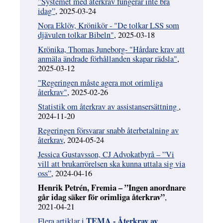
”Systemet med återkrav fungerar inte bra
idag”
, 2025-03-24
Nora Eklöv, Krönikör - "De tolkar LSS som
djävulen tolkar Bibeln"
, 2025-03-18
Krönika, Thomas Juneborg- "Hårdare krav att
anmäla ändrade förhållanden skapar rädsla"
,
2025-03-12
"Regeringen måste agera mot orimliga
återkrav"
, 2025-02-26
Statistik om återkrav av assistansersättning
,
2024-11-20
Regeringen försvarar snabb återbetalning av
återkrav
, 2024-05-24
Jessica Gustavsson, CJ Advokatbyrå – ”Vi
vill att brukarrörelsen ska kunna uttala sig via
oss”
, 2024-04-16
Henrik Petrén, Fremia – ”Ingen anordnare
går idag säker för orimliga återkrav”
,
2021-04-21
TEMA - Återkrav av
Flera artiklar i