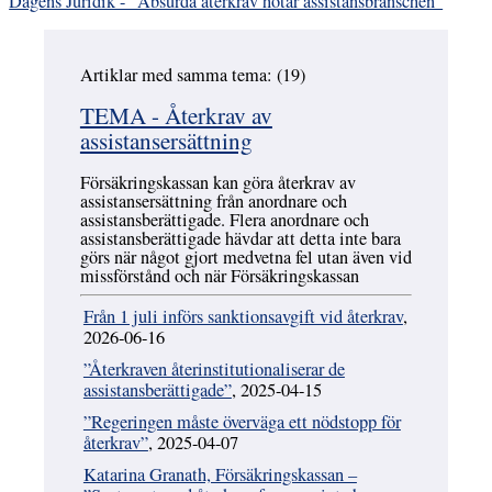
Dagens Juridik - "Absurda återkrav hotar assistansbranschen"
Artiklar med samma tema: (19)
Hoppa över
TEMA - Återkrav av
assistansersättning
Försäkringskassan kan göra återkrav av
assistansersättning från anordnare och
assistansberättigade. Flera anordnare och
assistansberättigade hävdar att detta inte bara
görs när något gjort medvetna fel utan även vid
missförstånd och när Försäkringskassan
Från 1 juli införs sanktionsavgift vid återkrav
,
2026-06-16
”Återkraven återinstitutionaliserar de
assistansberättigade”
, 2025-04-15
”Regeringen måste överväga ett nödstopp för
återkrav”
, 2025-04-07
Katarina Granath, Försäkringskassan –