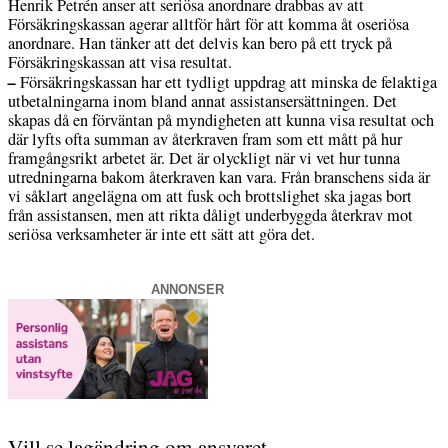
Henrik Petrén anser att seriösa anordnare drabbas av att
Försäkringskassan agerar alltför hårt för att komma åt oseriösa
anordnare. Han tänker att det delvis kan bero på ett tryck på
Försäkringskassan att visa resultat.
–
Försäkringskassan har ett tydligt uppdrag att minska de felaktiga
utbetalningarna inom bland annat assistansersättningen. Det
skapas då en förväntan på myndigheten att kunna visa resultat och
där lyfts ofta summan av återkraven fram som ett mått på hur
framgångsrikt arbetet är. Det är olyckligt när vi vet hur tunna
utredningarna bakom återkraven kan vara. Från branschens sida är
vi såklart angelägna om att fusk och brottslighet ska jagas bort
från assistansen, men att rikta dåligt underbyggda återkrav mot
seriösa verksamheter är inte ett sätt att göra det.
ANNONSER
Vill se lagändring om ansvaret