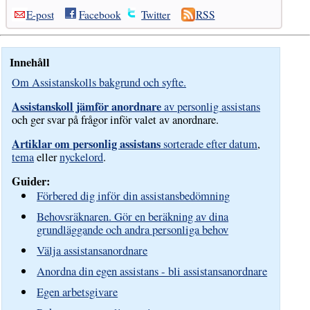
E-post
Facebook
Twitter
RSS
Innehåll
Om Assistanskolls bakgrund och syfte.
Assistanskoll jämför anordnare
av personlig assistans
och ger svar på frågor inför valet av anordnare.
Artiklar om personlig assistans
sorterade efter datum
,
tema
eller
nyckelord
.
Guider:
Förbered dig inför din assistansbedömning
Behovsräknaren. Gör en beräkning av dina
grundläggande och andra personliga behov
Välja assistansanordnare
Anordna din egen assistans - bli assistansanordnare
Egen arbetsgivare