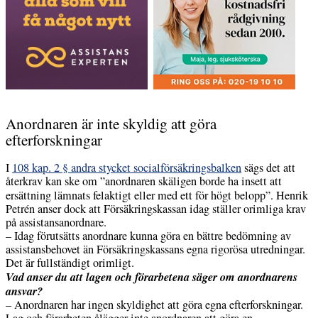
Anordnaren är inte skyldig att göra
efterforskningar
I
108 kap. 2 § andra stycket socialförsäkringsbalken
sägs det att
återkrav kan ske om ”anordnaren skäligen borde ha insett att
ersättning lämnats felaktigt eller med ett för högt belopp”. Henrik
Petrén anser dock att Försäkringskassan idag ställer orimliga krav
på assistansanordnare.
– Idag förutsätts anordnare kunna göra en bättre bedömning av
assistansbehovet än Försäkringskassans egna rigorösa utredningar.
Det är fullständigt orimligt.
Vad anser du att lagen och förarbetena säger om anordnarens
ansvar?
– Anordnaren har ingen skyldighet att göra egna efterforskningar.
Lag och förarbeten ålägger inte anordnaren att göra en