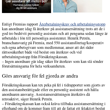
Enligt Fremias rapport
Återbetalningskrav och utbetalningsstopp
kan anordnare idag få återkrav på assistansersättning trots att de i
god tro bedrivit personlig assistans och att pengarna sedan länge är
utbetalda i lön till personliga assistenter. Henrik Petrén,
branschansvarig på Fremia, med 550 assistansföretag/kooperativ
och egna arbetsgivare som medlemmar, anser att det råder
rättsosäkerhet både vid beslut om återkrav och vid
utbetalningsstopp från Försäkringskassan.
– Ingen anordnare går idag säker för återkrav som kan slå sönder
förutsättningarna för hela verksamheten.
Görs ansvarig för fel gjorda av andra
Försäkringskassan kan tex peka på fel i tidrapporter som gjorts av
den assistansberättigade eller en personlig assistent och hålla
anordnaren ansvarig. Assistansersättningen återkrävs då
retroaktivt, säger Henrik Petrén.
– Försäkringskassan kan också kräva tillbaka assistansersättning i
efterhand om de kommer fram till att de fattat ett felaktigt beslut