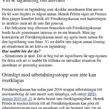
Fremia kräver en lagändring som skyddar anordnaren från ansvar
för fel som begåtts av någon annan. Henrik Petrén säger att Fremia
flera gånger framfört kritik till Försäkringskassan mot hanteringen
av återkrav men att de inte fått gensvar.
– Det bekymrar mig eftersom branschen och Försäkringskassan
borde ha ett gemensamt intresse av en ren bransch. Men jag
konstaterar att Försäkringskassan anser sig agera inom ramen för
den lagstiftning som finns. Vi ser därför inte någon annan lösning
på situationen än att kräva en lagändring.
Hur snabbt bör det ske?
– Situationen är akut. Det är hög tid att lagstiftaren får upp ögonen
för detta och att vi snabbt får tillbaka en rättssäker situation för
anordnare av personlig assistans.
Orimligt med utbetalningsstopp som inte kan
överklagas
Försäkringskassan har sedan juni 2016 stoppat utbetalningar till
assistansbolag de inte ansett som lämpliga, och enligt
HFD-
domen 2019 ref. 21
är detta beslut inte överklagningsbart. Henrik
Petrén är mycket kritisk till att Försäkringskassan kan göra ett
utbetalningsstopp mot en anordnare och att beslutet inte går att