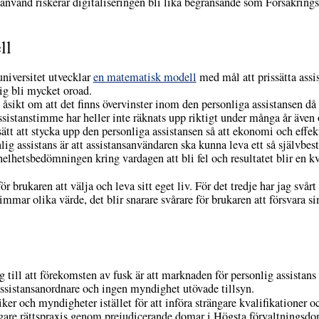
 använd riskerar digitaliseringen bli lika begränsande som Försäkring
ll
niversitet utvecklar
en matematisk modell
med mål att prissätta assi
ig bli mycket oroad.
 åsikt om att det finns övervinster inom den personliga assistansen då 
ssistanstimme har heller inte räknats upp riktigt under många år även
 sätt att stycka upp den personliga assistansen så att ekonomi och effe
ig assistans är att assistansanvändaren ska kunna leva ett så självbe
lhetsbedömningen kring vardagen att bli fel och resultatet blir en kva
r brukaren att välja och leva sitt eget liv. För det tredje har jag svårt
mar olika värde, det blir snarare svårare för brukaren att försvara sin
 till att förekomsten av fusk är att marknaden för personlig assistans 
 assistansanordnare och ingen myndighet utövade tillsyn.
iker och myndigheter istället för att införa strängare kvalifikationer o
ngare rättspraxis genom prejudicerande domar i Högsta förvaltningsdoms