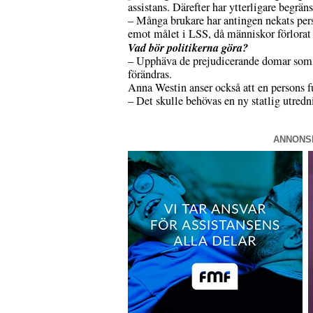
assistans. Därefter har ytterligare begrä
– Många brukare har antingen nekats person
emot målet i LSS, då människor förlorat
Vad bör politikerna göra?
– Upphäva de prejudicerande domar som b
förändras.
Anna Westin anser också att en persons f
– Det skulle behövas en ny statlig utredni
ANNONS