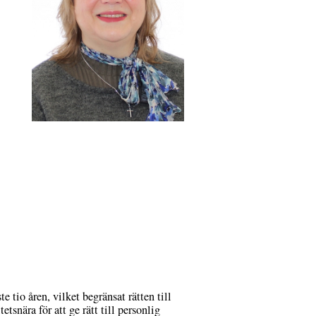
e tio åren, vilket begränsat rätten till
tsnära för att ge rätt till personlig