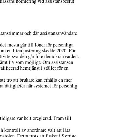
skassans normering vid assistansbeslut
stanstimmar och där assistansanvändare
det mesta går till löner för personliga
 om en liten justering skedde 2020. För
ktivitetsvärden går före demokrativärden.
stämt liv som möjligt. Om assistansen
lificerad hemtjänst i stället för en
 att tro att brukare kan erhålla en mer
a rättigheter när systemet för personlig
tidigare var helt oreglerad. Fram till
ch kontroll av anordnare valt att låta
tolen. Detta trots att fusket i Sverige