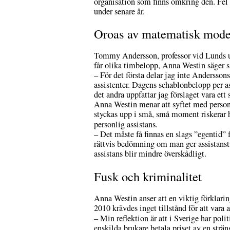
organisation som finns omkring den.
Fel
under senare år.
Oroas av matematisk mode
Tommy Andersson, professor vid Lunds u
får olika timbelopp, Anna Westin säger s
– För det första delar jag inte Anderssons
assistenter. Dagens schablonbelopp per a
det andra uppfattar jag förslaget vara ett
Anna Westin menar att syftet med personl
styckas upp i små, små moment riskerar he
personlig assistans
.
– Det måste få finnas en slags ”egentid” fö
rättvis bedömning om man ger assistanstim
assistans blir mindre överskådligt.
Fusk och kriminalitet
Anna Westin anser att en viktig förklaring
2010 krävdes inget tillstånd för att vara
–
Min reflektion är att i Sverige har polit
enskilda brukare betala priset av en strä