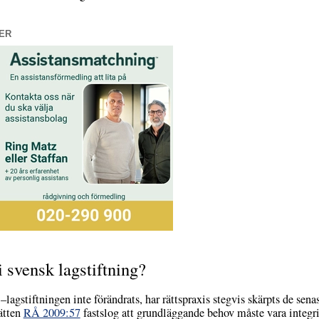
ER
 svensk lagstiftning?
agstiftningen inte förändrats, har rättspraxis stegvis skärpts de senast
ätten
RÅ 2009:57
fastslog att grundläggande behov måste vara integrite