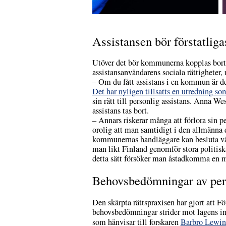
Assistansen bör förstatliga
Utöver det bör kommunerna kopplas bort 
assistansanvändarens sociala rättigheter
– Om du fått assistans i en kommun är det 
Det har nyligen tillsatts en utredning som 
sin rätt till personlig assistans. Anna W
assistans tas bort.
– Annars riskerar många att förlora sin pe
orolig att man samtidigt i den allmänna 
kommunernas handläggare kan besluta väl
man likt Finland genomför stora politisk
detta sätt försöker man åstadkomma en m
Behovsbedömningar av pers
Den skärpta rättspraxisen har gjort att F
behovsbedömningar strider mot lagens in
som hänvisar till forskaren
Barbro Lewin