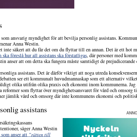
s
som ansvarig myndighet för att bevilja personlig assistans. Kommunal
, menar Anna Westin.
inte säkert att du får det om du flyttar till en annan. Det är ett hot m
ska föreslå hur all assistans ska förstatligas
, där personer med kommu
estin anser att om detta ska fungera måste samtidigt de prejudicerande
rsonliga assistans. Det är därför viktigt att noga utreda konsekvenserna
debatten ser ett kommunalt huvudmannaskap som ett alternativ vilket 
digt olika utifrån olika praxis och ekonomi inom kommunerna. Jag sa
a reformer som flyttar över myndighetsansvaret för vård och omsorg t
er jämlik vård och omsorg där inte kommunens ekonomi och politiska
onlig assistans
ANN
örsäkringskassans
tentioner, säger Anna Westin
 som anser att
”rätten till