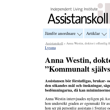
Hoppa till innehåll
Jämför anordnare
Artiklar
visa
visa
menyn
men
för
för
Assistanskoll
» Anna Westin, doktor i offentlig 
“Jämför
“Arti
Lyssna
anordnare”
Anna Westin, dokto
”Kommunalt självst
Assistansen bör förstatligas, brukar-
den sökandes mål och önskningar, säger
bedömningarna, då kan miniminormer
Anna Westin intervjuades nyligen på As
hon undersökt graden av egenmakt för as
hon ser på personlig assistans i Sverige 