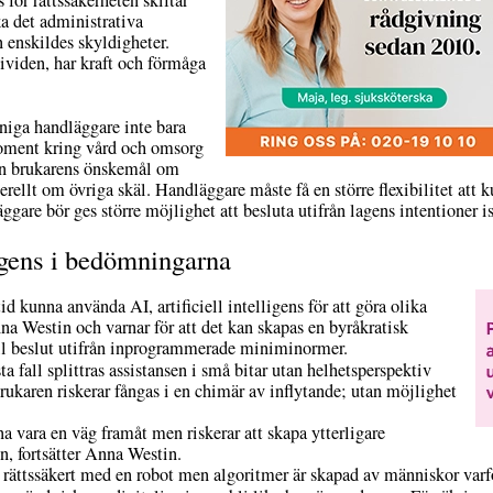
 för rättssäkerheten skiftar
öka det administrativa
n enskildes skyldigheter.
ividen, har kraft och förmåga
nniga handläggare inte bara
moment kring vård och omsorg
rån brukarens önskemål om
nerellt om övriga skäl. Handläggare måste få en större flexibilitet att
gare bör ges större möjlighet att besluta utifrån lagens intentioner i
lligens i bedömningarna
kunna använda AI, artificiell intelligens för att göra olika
na Westin och varnar för att det kan skapas en byråkratisk
till beslut utifrån inprogrammerade miniminormer.
sta fall splittras assistansen i små bitar utan helhetsperspektiv
ukaren riskerar fångas i en chimär av inflytande; utan möjlighet
na vara en väg framåt men riskerar att skapa ytterligare
n, fortsätter Anna Westin.
er rättssäkert med en robot men algoritmer är skapad av människor varfö