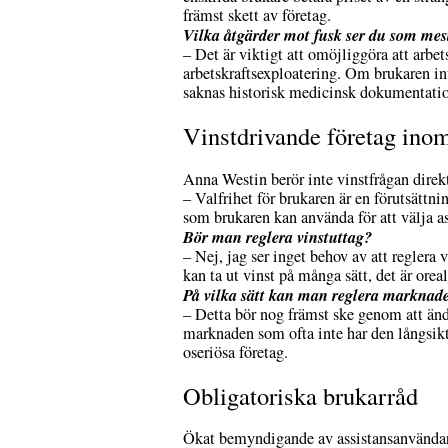
främst skett av företag.
Vilka åtgärder mot fusk ser du som mest
– Det är viktigt att omöjliggöra att arbet
arbetskraftsexploatering. Om brukaren in
saknas historisk medicinsk dokumentatio
Vinstdrivande företag inom
Anna Westin berör inte vinstfrågan direkt
– Valfrihet för brukaren är en förutsät
som brukaren kan använda för att välja a
Bör man reglera vinstuttag?
– Nej, jag ser inget behov av att reglera 
kan ta ut vinst på många sätt, det är oreal
På vilka sätt kan man reglera marknad
– Detta bör nog främst ske genom att änd
marknaden som ofta inte har den långsikt
oseriösa företag.
Obligatoriska brukarråd
Ökat bemyndigande av assistansanvändare 