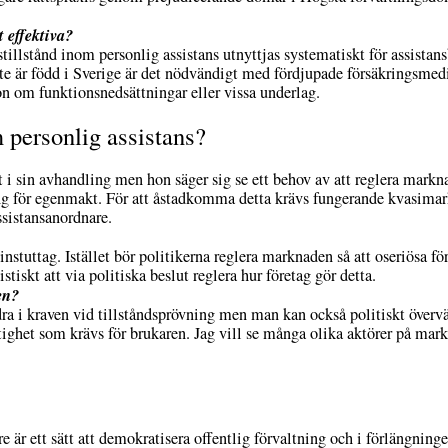
 effektiva?
stillstånd inom personlig assistans utnyttjas systematiskt för assistan
te är född i Sverige är det nödvändigt med fördjupade försäkringsmed
n om funktionsnedsättningar eller vissa underlag.
 personlig assistans?
 i sin avhandling men hon säger sig se ett behov av att reglera marknad
tning för egenmakt. För att åstadkomma detta krävs fungerande kvasim
ssistansanordnare.
vinstuttag. Istället bör politikerna reglera marknaden så att oseriösa f
istiskt att via politiska beslut reglera hur företag gör detta.
en?
ra i kraven vid tillståndsprövning men man kan också politiskt övervä
ighet som krävs för brukaren. Jag vill se många olika aktörer på mark
är ett sätt att demokratisera offentlig förvaltning och i förlängning