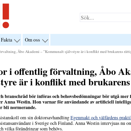
Fakta
Om oss
visa
visa
yn
menyn
menyn
för
för
förvaltning, Åbo Akademi – ”Kommunalt självstyre är i konflikt med brukarens rätti
klar”
“Fakta”
“Om
oss”
r i offentlig förvaltning, Åbo A
yre är i konflikt med brukarens 
 och branschråd bör införas och behovsbedömningar bör utgå mer 
 Anna Westin. Hon varnar för användande av artificiell intellige
 bli normerande.
sistanskoll om sin doktorsavhandling
Egenmakt och välfärdens prakti
sistansanvändare i Sverige och Finland. Anna Westin intervjuas nu o
och vilka förändringar som behövs.