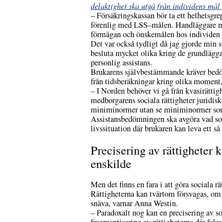
delaktighet ska utgå från individens mål 
– Försäkringskassan bör ta ett helhetsg
förenlig med LSS–målen. Handläggare mås
förmågan och önskemålen hos individen 
Det var också tydligt då jag gjorde min
besluta mycket olika kring de grundlägg
personlig assistans.
Brukarens självbestämmande kräver bedö
från tidsberäkningar kring olika moment
– I Norden behöver vi gå från kvasirättighe
medborgarens sociala rättigheter juridisk
miniminormer utan se miniminormer som 
Assistansbedömningen ska avgöra vad som 
livssituation där brukaren kan leva ett s
Precisering av rättigheter 
enskilde
Men det finns en fara i att göra sociala rä
Rättigheterna kan tvärtom försvagas, om 
snäva, varnar Anna Westin.
– Paradoxalt nog kan en precisering av so