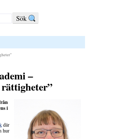
gheter”
kademi –
rättigheter”
från
ns i
k
där
m hur