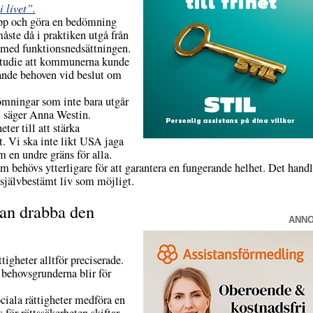
i livet”.
repp och göra en bedömning
te då i praktiken utgå från
med funktionsnedsättningen.
 studie att kommunerna kunde
ande behoven vid beslut om
mningar som inte bara utgår
, säger Anna Westin.
ter till att stärka
t. Vi ska inte likt USA jaga
en undre gräns för alla.
behövs ytterligare för att garantera en fungerande helhet. Det handl
å självbestämt liv som möjligt.
kan drabba den
ANN
ttigheter alltför preciserade.
behovsgrunderna blir för
ciala rättigheter medföra en