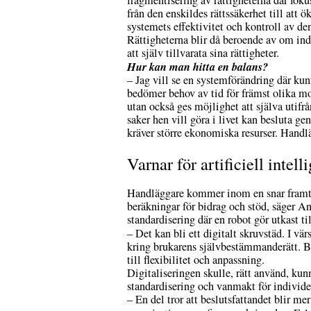
fragmentisering av rättigheterna där fokus
från den enskildes rättssäkerhet till att 
systemets effektivitet och kontroll av de
Rättigheterna blir då beroende av om ind
att själv tillvarata sina rättigheter.
Hur kan man hitta en balans?
– Jag vill se en systemförändring där ku
bedömer behov av tid för främst olika 
utan också ges möjlighet att själva utif
saker hen vill göra i livet kan besluta ge
kräver större ekonomiska resurser. Handläg
Varnar för artificiell inte
Handläggare kommer inom en snar framtid 
beräkningar för bidrag och stöd, säger An
standardisering där en robot gör utkast 
– Det kan bli ett digitalt skruvstäd.
I vär
kring brukarens självbestämmanderätt. Br
till flexibilitet och anpassning.
Digitaliseringen skulle, rätt använd, kun
standardisering och vanmakt för individe
– En del tror att beslutsfattandet blir m