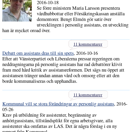
2016-10-18
Se förre ministern Maria Larsson presentera
vårdhubbottar eller Försäkringskassan anställa
dementorer. Bengt Elmén gör satir över
utvecklingen i personlig assistans, en utveckling
han är mycket oroad över.
11 kommentarer
Debatt om assistans dras till sin spets
, 2016-10-16
Efter att Vänsterpartiet och Liberalerna pressar regeringen om
neddragningarna på personlig assistans har rad debattörer klivit
fram med hård kritik av assistansreformen. Det sägs nu öppet att
assistansen tränger undan annan vård och omsorg eller att den
borde kommunaliseras och upphandlas.
11 kommentarer
Kommunal vill se stora förändringar av personlig assistans
, 2016-
05-26
Krav på utbildning för assistenter, begränsning av
anhörigassistans, tillståndsplikt för egna arbetsgivare, alla
assistenter ska omfattas av LAS. Det är några förslag i en ny
rapport från Kommunal.