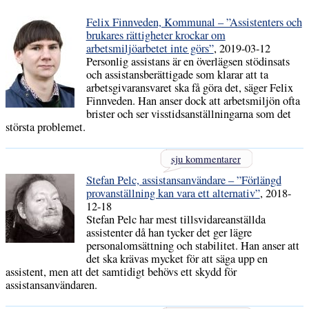
Felix Finnveden, Kommunal – ”Assistenters och
brukares rättigheter krockar om
arbetsmiljöarbetet inte görs”
, 2019-03-12
Personlig assistans är en överlägsen stödinsats
och assistansberättigade som klarar att ta
arbetsgivaransvaret ska få göra det, säger Felix
Finnveden. Han anser dock att arbetsmiljön ofta
brister och ser visstidsanställningarna som det
största problemet.
sju kommentarer
Stefan Pelc, assistansanvändare – ”Förlängd
provanställning kan vara ett alternativ”
, 2018-
12-18
Stefan Pelc har mest tillsvidareanställda
assistenter då han tycker det ger lägre
personalomsättning och stabilitet. Han anser att
det ska krävas mycket för att säga upp en
assistent, men att det samtidigt behövs ett skydd för
assistansanvändaren.