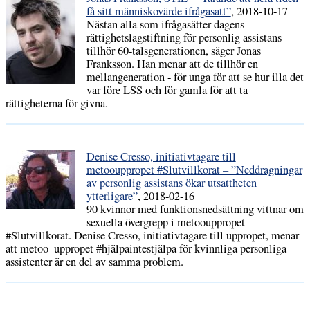
få sitt människovärde ifrågasatt”
, 2018-10-17
Nästan alla som ifrågasätter dagens
rättighetslagstiftning för personlig assistans
tillhör 60-talsgenerationen, säger Jonas
Franksson. Han menar att de tillhör en
mellangeneration - för unga för att se hur illa det
var före LSS och för gamla för att ta
rättigheterna för givna.
Denise Cresso, initiativtagare till
metoouppropet #Slutvillkorat – ”Neddragningar
av personlig assistans ökar utsattheten
ytterligare”
, 2018-02-16
90 kvinnor med funktionsnedsättning vittnar om
sexuella övergrepp i metoouppropet
#Slutvillkorat. Denise Cresso, initiativtagare till uppropet, menar
att metoo–uppropet #hjälpaintestjälpa för kvinnliga personliga
assistenter är en del av samma problem.