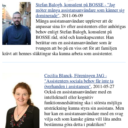
Stefan Balogh, konsulent på BOSSE - "Jag
möter många assistansanvändare som känner sig
dominerade"
, 2011-06-09
Många assistansanvändare upplever att de
anpassar sina liv efter assistenters eller anhörigas
behov enligt Stefan Balogh, konsulent på
BOSSE råd, stöd och kunskapscenter. Han
berättar om en assistansanvändare som är
tvungen att bo på en viss ort för att familjen
krävt att hennes släktingar ska kunna arbeta som assistenter.
Cecilia Blanck, Föreningen JAG -
"Assistenters sociala behov får inte ta
överhanden i assistansen"
, 2011-05-27
Också en assistansanvändare med en
intellektuell eller kognitiv
funktionsnedsättning ska i största möjliga
utsträckning kunna styra sin assistans. Men
hur kan en assistansanvändare med en svag
vilja och som kanske gärna vill låta andra
bestämma göra detta i praktiken?