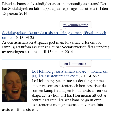
Påverkas barns självständighet av att ha personlig assistans? Det
har Socialstyrelsen fått i uppdrag av regeringen att utreda till den
15 januari 2014.
tre kommentarer
Socialstyrelsen ska utreda assistans från god man, förvaltare och
ombud
, 2013-03-25
Är den assistansberättigades god man, förvaltare eller ombud
lämplig att utföra assistans? Det har Socialstyrelsen fått i uppdrag
av regeringen att utreda till 15 januari 2014.
en kommentar
Lo Holmberg, assistansanvändare - "Ibland kan
jag låta assistenterna ta över"
, 2011-07-25
Lo Holmberg tycker inte att det fungerar med
anhöriga som assistenter och hon beskriver det
som en kamp i vardagen för att assistansen ska
skapa det liv hon vill ha. Hon menar att det är
centralt att inte låta sina känslor gå ut över
assistenterna men gränserna kan variera från
assistent till assistent.