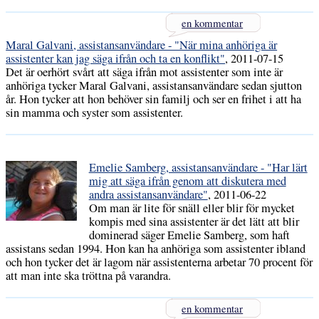
en kommentar
Maral Galvani, assistansanvändare - "När mina anhöriga är
assistenter kan jag säga ifrån och ta en konflikt"
, 2011-07-15
Det är oerhört svårt att säga ifrån mot assistenter som inte är
anhöriga tycker Maral Galvani, assistansanvändare sedan sjutton
år. Hon tycker att hon behöver sin familj och ser en frihet i att ha
sin mamma och syster som assistenter.
Emelie Samberg, assistansanvändare - "Har lärt
mig att säga ifrån genom att diskutera med
andra assistansanvändare"
, 2011-06-22
Om man är lite för snäll eller blir för mycket
kompis med sina assistenter är det lätt att blir
dominerad säger Emelie Samberg, som haft
assistans sedan 1994. Hon kan ha anhöriga som assistenter ibland
och hon tycker det är lagom när assistenterna arbetar 70 procent för
att man inte ska tröttna på varandra.
en kommentar