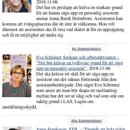
2018-11-06
Det har en prislapp att kräva en starkare grund
för att kunna säga upp en personlig assistent
menar Anna Barsk Holmbom. Assistenter kan
komma att tvångsplaceras där de inte är välkomna. Hon vill
däremot att assistenter ska få veta vad skälet är för en uppsägning
och få en möjlighet att ändra sig.
tre kommentarer
Eva Schömer, forskare och arbetsrättsjurist –
”Det bör krävas en tydligare grund för att säga
upp en personlig assistent”
, 2018-11-06
Det ska krävas ett skäl för att säga upp en
assistent om det saknas förtroende från den
assistansberättigade. Det säger Eva Schömer
som anser att man bör skapa ett mellanting
mellan hur det ser ut idag och vad som står om
saklig grund i LAS, Lagen om
anställningsskydd.
åtta kommentarer
Jonas Franksson, STIL - ”Tärande att hela tiden