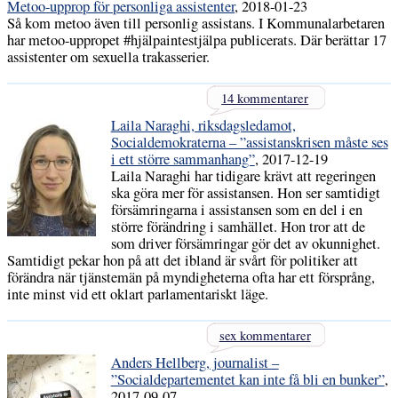
Metoo-upprop för personliga assistenter
, 2018-01-23
Så kom metoo även till personlig assistans. I Kommunalarbetaren
har metoo-uppropet #hjälpaintestjälpa publicerats. Där berättar 17
assistenter om sexuella trakasserier.
14 kommentarer
Laila Naraghi, riksdagsledamot,
Socialdemokraterna – ”assistanskrisen måste ses
i ett större sammanhang”
, 2017-12-19
Laila Naraghi har tidigare krävt att regeringen
ska göra mer för assistansen. Hon ser samtidigt
försämringarna i assistansen som en del i en
större förändring i samhället. Hon tror att de
som driver försämringar gör det av okunnighet.
Samtidigt pekar hon på att det ibland är svårt för politiker att
förändra när tjänstemän på myndigheterna ofta har ett försprång,
inte minst vid ett oklart parlamentariskt läge.
sex kommentarer
Anders Hellberg, journalist –
”Socialdepartementet kan inte få bli en bunker”
,
2017-09-07