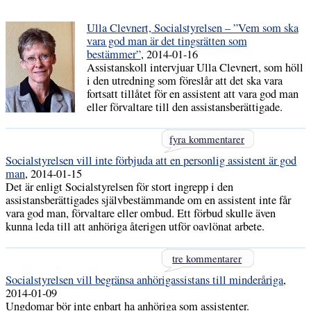
Ulla Clevnert, Socialstyrelsen – ”Vem som ska
vara god man är det tingsrätten som
bestämmer”
, 2014-01-16
Assistanskoll intervjuar Ulla Clevnert, som höll
i den utredning som föreslår att det ska vara
fortsatt tillåtet för en assistent att vara god man
eller förvaltare till den assistansberättigade.
fyra kommentarer
Socialstyrelsen vill inte förbjuda att en personlig assistent är god
man
, 2014-01-15
Det är enligt Socialstyrelsen för stort ingrepp i den
assistansberättigades självbestämmande om en assistent inte får
vara god man, förvaltare eller ombud. Ett förbud skulle även
kunna leda till att anhöriga återigen utför oavlönat arbete.
tre kommentarer
Socialstyrelsen vill begränsa anhörigassistans till minderåriga
,
2014-01-09
Ungdomar bör inte enbart ha anhöriga som assistenter.