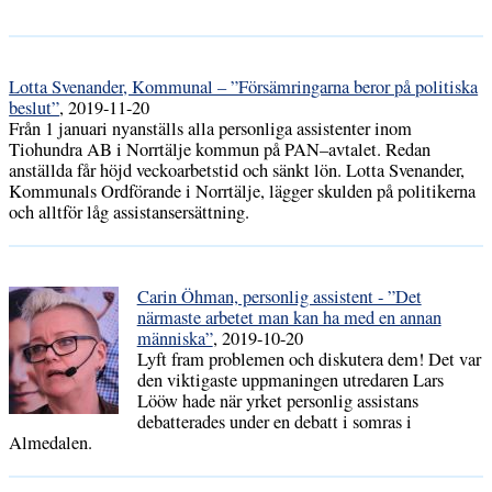
Lotta Svenander, Kommunal – ”Försämringarna beror på politiska
beslut”
, 2019-11-20
Från 1 januari nyanställs alla personliga assistenter inom
Tiohundra AB i Norrtälje kommun på PAN–avtalet. Redan
anställda får höjd veckoarbetstid och sänkt lön. Lotta Svenander,
Kommunals Ordförande i Norrtälje, lägger skulden på politikerna
och alltför låg assistansersättning.
Carin Öhman, personlig assistent - ”Det
närmaste arbetet man kan ha med en annan
människa”
, 2019-10-20
Lyft fram problemen och diskutera dem! Det var
den viktigaste uppmaningen utredaren Lars
Lööw hade när yrket personlig assistans
debatterades under en debatt i somras i
Almedalen.