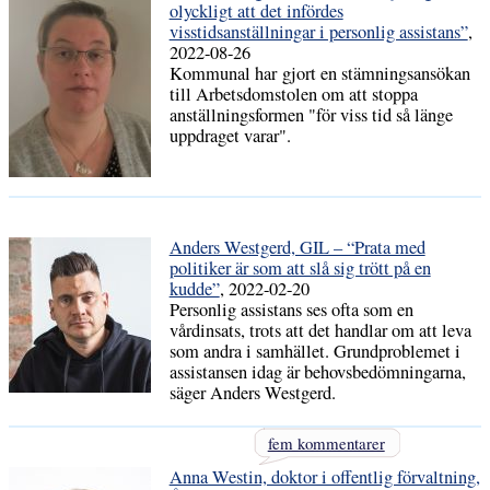
olyckligt att det infördes
visstidsanställningar i personlig assistans”
,
2022-08-26
Kommunal har gjort en stämningsansökan
till Arbetsdomstolen om att stoppa
anställningsformen "för viss tid så länge
uppdraget varar".
Anders Westgerd, GIL – “Prata med
politiker är som att slå sig trött på en
kudde”
, 2022-02-20
Personlig assistans ses ofta som en
vårdinsats, trots att det handlar om att leva
som andra i samhället. Grundproblemet i
assistansen idag är behovsbedömningarna,
säger Anders Westgerd.
fem kommentarer
Anna Westin, doktor i offentlig förvaltning,