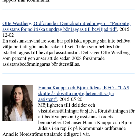
Olle Wästberg, Ordförande i Demokratiutredningen – ”Personlig
assistans för politiska uppdrag bör läggas till beviljad tid”
, 2015-
12-02
En assistansanvändare som har politiska uppdrag ska inte behöva
välja bort att göra andra saker i livet. Tiden som behövs bör
istället läggas till beviljad assistanstid. Det säger Olle Wästberg
som personligen anser att de sedan 2008 försämrade
assistansbedömningarna bör återställas.
Hanna Kauppi och Björn Jidéus, KFO - ”LAS
skulle åsidosätta möjligheten att välja
assistent”
, 2015-05-20
Möjligheten till deltider och
visstidsanställningar är själva förutsättningen för
att bedriva personlig assistans i ordets
bemärkelse. Det anser Hanna Kauppi och Björn
Jidéus i en replik på Kommunals ordförande
Annelie Nordströms uttalande tidigare i vår.