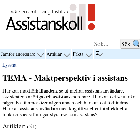
Hoppa till innehåll
☰
Jämför anordnare
Artiklar
Fakta
visa
visa
visa
visa
menyn
menyn
menyn
menyn
Lyssna
för
för
för
för
“☰”
“Jämför
“Artiklar”
“Fakta”
TEMA - Maktperspektiv i assistans
anordnare”
Hur kan maktförhållandena se ut mellan assistansanvändare,
assistenter, anhöriga och assistansanordnare. Hur kan det se ut när
någon bestämmer över någon annan och hur kan det förhindras.
Hur kan assistansanvändare med kognitiva eller intellektuella
funktionsnedsättningar styra över sin assistans?
Artiklar:
(51)