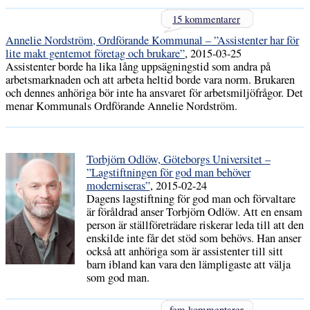
15 kommentarer
Annelie Nordström, Ordförande Kommunal – ”Assistenter har för
lite makt gentemot företag och brukare”
, 2015-03-25
Assistenter borde ha lika lång uppsägningstid som andra på
arbetsmarknaden och att arbeta heltid borde vara norm. Brukaren
och dennes anhöriga bör inte ha ansvaret för arbetsmiljöfrågor. Det
menar Kommunals Ordförande Annelie Nordström.
Torbjörn Odlöw, Göteborgs Universitet –
”Lagstiftningen för god man behöver
moderniseras”
, 2015-02-24
Dagens lagstiftning för god man och förvaltare
är föråldrad anser Torbjörn Odlöw. Att en ensam
person är ställföreträdare riskerar leda till att den
enskilde inte får det stöd som behövs. Han anser
också att anhöriga som är assistenter till sitt
barn ibland kan vara den lämpligaste att välja
som god man.
fem kommentarer