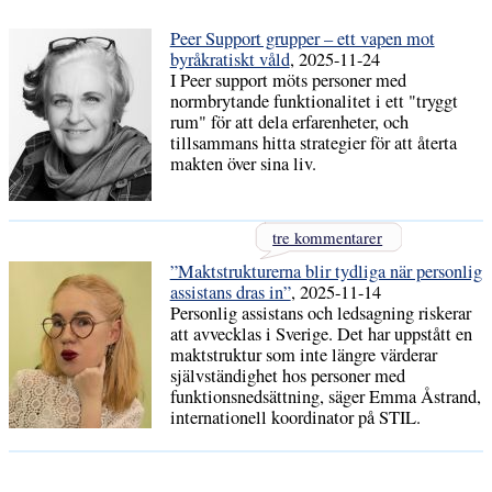
Peer Support grupper – ett vapen mot
byråkratiskt våld
, 2025-11-24
I Peer support möts personer med
normbrytande funktionalitet i ett "tryggt
rum" för att dela erfarenheter, och
tillsammans hitta strategier för att återta
makten över sina liv.
tre kommentarer
”Maktstrukturerna blir tydliga när personlig
assistans dras in”
, 2025-11-14
Personlig assistans och ledsagning riskerar
att avvecklas i Sverige. Det har uppstått en
maktstruktur som inte längre värderar
självständighet hos personer med
funktionsnedsättning, säger Emma Åstrand,
internationell koordinator på STIL.