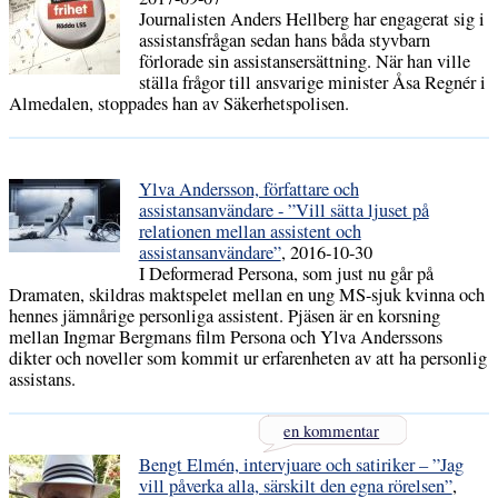
Journalisten Anders Hellberg har engagerat sig i
assistansfrågan sedan hans båda styvbarn
förlorade sin assistansersättning. När han ville
ställa frågor till ansvarige minister Åsa Regnér i
Almedalen, stoppades han av Säkerhetspolisen.
Ylva Andersson, författare och
assistansanvändare - ”Vill sätta ljuset på
relationen mellan assistent och
assistansanvändare”
, 2016-10-30
I Deformerad Persona, som just nu går på
Dramaten, skildras maktspelet mellan en ung MS-sjuk kvinna och
hennes jämnårige personliga assistent. Pjäsen är en korsning
mellan Ingmar Bergmans film Persona och Ylva Anderssons
dikter och noveller som kommit ur erfarenheten av att ha personlig
assistans.
en kommentar
Bengt Elmén, intervjuare och satiriker – ”Jag
vill påverka alla, särskilt den egna rörelsen”
,