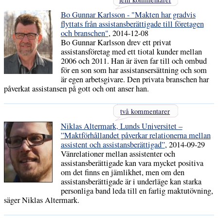
Bo Gunnar Karlsson - "Makten har gradvis
flyttats från assistansberättigade till företagen
och branschen"
, 2014-12-08
Bo Gunnar Karlsson drev ett privat
assistansföretag med ett tiotal kunder mellan
2006 och 2011. Han är även far till och ombud
för en son som har assistansersättning och som
är egen arbetsgivare. Den privata branschen har
påverkat assistansen på gott och ont anser han.
två kommentarer
Niklas Altermark, Lunds Universitet –
”Maktförhållandet påverkar relationerna mellan
assistent och assistansberättigad”
, 2014-09-29
Vänrelationer mellan assistenter och
assistansberättigade kan vara mycket positiva
om det finns en jämlikhet, men om den
assistansberättigade är i underläge kan starka
personliga band leda till en farlig maktutövning,
säger Niklas Altermark.