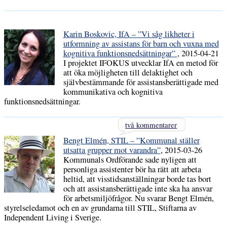
Karin Boskovic, IfA – ”Vi såg likheter i
utformning av assistans för barn och vuxna med
kognitiva funktionsnedsättningar”
, 2015-04-21
I projektet IFOKUS utvecklar IfA en metod för
att öka möjligheten till delaktighet och
självbestämmande för assistansberättigade med
kommunikativa och kognitiva
funktionsnedsättningar.
två kommentarer
Bengt Elmén, STIL – ”Kommunal ställer
utsatta grupper mot varandra”
, 2015-03-26
Kommunals Ordförande sade nyligen att
personliga assistenter bör ha rätt att arbeta
heltid, att visstidsanställningar borde tas bort
och att assistansberättigade inte ska ha ansvar
för arbetsmiljöfrågor. Nu svarar Bengt Elmén,
styrelseledamot och en av grundarna till STIL, Stiftarna av
Independent Living i Sverige.