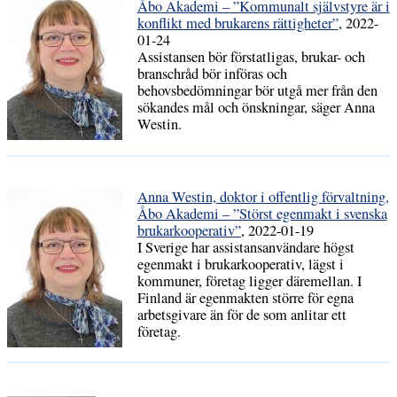
Åbo Akademi – ”Kommunalt självstyre är i
konflikt med brukarens rättigheter”
, 2022-
01-24
Assistansen bör förstatligas, brukar- och
branschråd bör införas och
behovsbedömningar bör utgå mer från den
sökandes mål och önskningar, säger Anna
Westin.
Anna Westin, doktor i offentlig förvaltning,
Åbo Akademi – ”Störst egenmakt i svenska
brukarkooperativ”
, 2022-01-19
I Sverige har assistansanvändare högst
egenmakt i brukarkooperativ, lägst i
kommuner, företag ligger däremellan. I
Finland är egenmakten större för egna
arbetsgivare än för de som anlitar ett
företag.