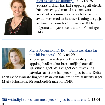
med assistansersättning"
, 2013-05-28
Socialstyrelsen har fått i uppdrag att utreda
både om en god man ska kunna vara
assistent åt samma person och förekomsten
av att barn med assistansersättning utnyttjas
av föräldrar som brister i ansvar. Båda
frågorna är mycket centrala för Föreningen
JAG.
Maria Johansson, DHR - "Barns assistans får
inte bli business"
, 2013-04-29
Regeringen har nyligen gett Socialstyrelsen i
uppdrag bedöma hur barns möjligheter till
självständighet, delaktighet och utveckling
påverkas av att de har personlig assistans. Detta
är en av de svåraste frågorna man kan tala om inom assistans säger
Maria Johansson, förbundsordförande för DHR.
Självständighet hos barn med personlig assistans utreds
, 2013-04-
03