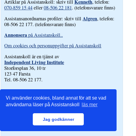
Kenneth
Artiklar på Assistanskoll: skriv till
, telefon:
070-859 15 44
eller
08-506 22 181
. (telefonsvarare finns)
Algren
Assistansanordnarnas profiler: skriv till
, telefon:
08-506 22 177. (telefonsvarare finns)
Annonsera
på Assistanskoll..
Om cookies och personuppgifter på Assistanskoll
Assistanskoll är en tjänst av
Independent Living Institute
Storforsplan 36, 10 tr
123 47 Farsta
Tel. 08-506 22 177.
Vi använder cookies, bland annat för att se vad
användarna läser på Assistanskoll
läs mer
Jag godkänner