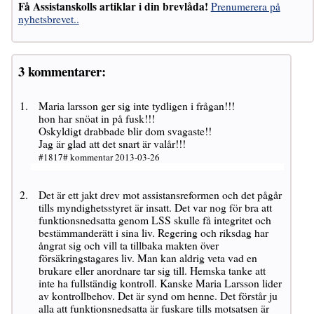
Få Assistanskolls artiklar i din brevlåda!
Prenumerera på
nyhetsbrevet..
3 kommentarer:
Maria larsson ger sig inte tydligen i frågan!!!
hon har snöat in på fusk!!!
Oskyldigt drabbade blir dom svagaste!!
Jag är glad att det snart är valår!!!
#1817# kommentar 2013-03-26
Det är ett jakt drev mot assistansreformen och det pågår
tills myndighetsstyret är insatt. Det var nog för bra att
funktionsnedsatta genom LSS skulle få integritet och
bestämmanderätt i sina liv. Regering och riksdag har
ångrat sig och vill ta tillbaka makten över
försäkringstagares liv. Man kan aldrig veta vad en
brukare eller anordnare tar sig till. Hemska tanke att
inte ha fullständig kontroll. Kanske Maria Larsson lider
av kontrollbehov. Det är synd om henne. Det förstår ju
alla att funktionsnedsatta är fuskare tills motsatsen är