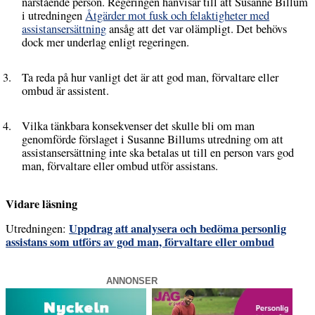
närstående person. Regeringen hänvisar till att Susanne Billum
i utredningen
Åtgärder mot fusk och felaktigheter med
assistansersättning
ansåg att det var olämpligt. Det behövs
dock mer underlag enligt regeringen.
Ta reda på hur vanligt det är att god man, förvaltare eller
ombud är assistent.
Vilka tänkbara konsekvenser det skulle bli om man
genomförde förslaget i Susanne Billums utredning om att
assistansersättning inte ska betalas ut till en person vars god
man, förvaltare eller ombud utför assistans.
Vidare läsning
Uppdrag att analysera och bedöma personlig
Utredningen:
assistans som utförs av god man, förvaltare eller ombud
ANNONSER