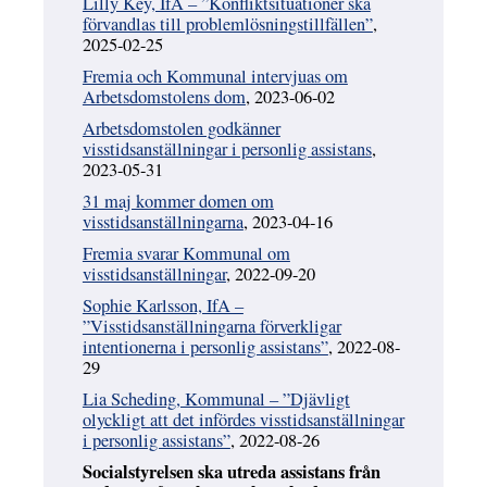
Lilly Key, IfA – ”Konfliktsituationer ska
förvandlas till problemlösningstillfällen”
,
2025-02-25
Fremia och Kommunal intervjuas om
Arbetsdomstolens dom
, 2023-06-02
Arbetsdomstolen godkänner
visstidsanställningar i personlig assistans
,
2023-05-31
31 maj kommer domen om
visstidsanställningarna
, 2023-04-16
Fremia svarar Kommunal om
visstidsanställningar
, 2022-09-20
Sophie Karlsson, IfA –
”Visstidsanställningarna förverkligar
intentionerna i personlig assistans”
, 2022-08-
29
Lia Scheding, Kommunal – ”Djävligt
olyckligt att det infördes visstidsanställningar
i personlig assistans”
, 2022-08-26
Socialstyrelsen ska utreda assistans från