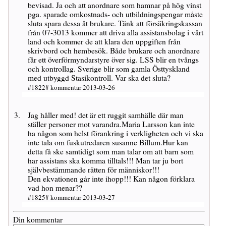
bevisad. Ja och att anordnare som hamnar på hög vinst
pga. sparade omkostnads- och utbildningspengar måste
sluta spara dessa åt brukare. Tänk att försäkringskassan
från 07-3013 kommer att driva alla assistansbolag i vårt
land och kommer de att klara den uppgiften från
skrivbord och hembesök. Både brukare och anordnare
får ett överförmyndarstyre över sig. LSS blir en tvångs
och kontrollag. Sverige blir som gamla Östtyskland
med utbyggd Stasikontroll. Var ska det sluta?
#1822# kommentar 2013-03-26
Jag håller med! det är ett ruggit samhälle där man
ställer personer mot varandra.Maria Larsson kan inte
ha någon som helst förankring i verkligheten och vi ska
inte tala om fuskutredaren susanne Billum.Hur kan
detta få ske samtidigt som man talar om att barn som
har assistans ska komma tilltals!!! Man tar ju bort
självbestämmande rätten för människor!!!
Den ekvationen går inte ihopp!!! Kan någon förklara
vad hon menar??
#1825# kommentar 2013-03-27
Din kommentar