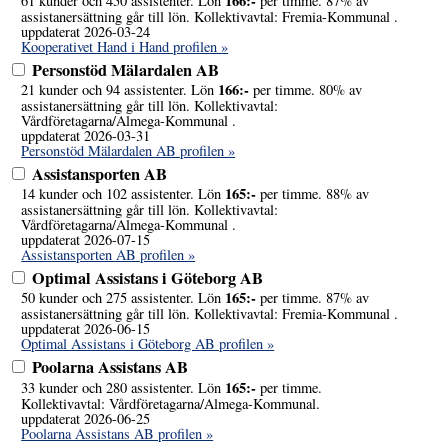
166:-
61 kunder och 450 assistenter. Lön
per timme. 87% av
assistanersättning går till lön. Kollektivavtal: Fremia-Kommunal .
uppdaterat 2026-03-24
Kooperativet Hand i Hand profilen »
Personstöd Mälardalen AB
166:-
21 kunder och 94 assistenter. Lön
per timme. 80% av
assistanersättning går till lön. Kollektivavtal:
Vårdföretagarna/Almega-Kommunal .
uppdaterat 2026-03-31
Personstöd Mälardalen AB profilen »
Assistansporten AB
165:-
14 kunder och 102 assistenter. Lön
per timme. 88% av
assistanersättning går till lön. Kollektivavtal:
Vårdföretagarna/Almega-Kommunal .
uppdaterat 2026-07-15
Assistansporten AB profilen »
Optimal Assistans i Göteborg AB
165:-
50 kunder och 275 assistenter. Lön
per timme. 87% av
assistanersättning går till lön. Kollektivavtal: Fremia-Kommunal .
uppdaterat 2026-06-15
Optimal Assistans i Göteborg AB profilen »
Poolarna Assistans AB
165:-
33 kunder och 280 assistenter. Lön
per timme.
Kollektivavtal: Vårdföretagarna/Almega-Kommunal.
uppdaterat 2026-06-25
Poolarna Assistans AB profilen »