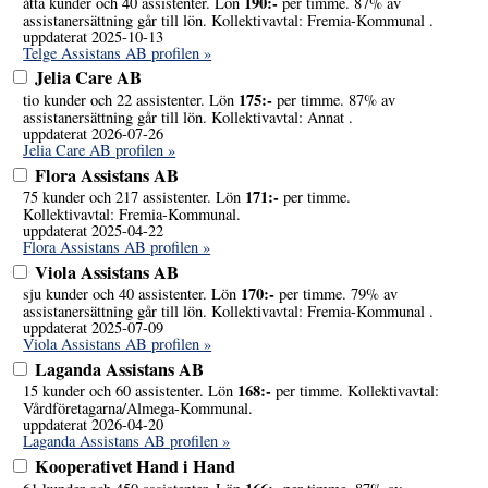
190:-
åtta kunder och 40 assistenter. Lön
per timme. 87% av
assistanersättning går till lön. Kollektivavtal: Fremia-Kommunal .
uppdaterat 2025-10-13
Telge Assistans AB profilen »
Jelia Care AB
175:-
tio kunder och 22 assistenter. Lön
per timme. 87% av
assistanersättning går till lön. Kollektivavtal: Annat .
uppdaterat 2026-07-26
Jelia Care AB profilen »
Flora Assistans AB
171:-
75 kunder och 217 assistenter. Lön
per timme.
Kollektivavtal: Fremia-Kommunal.
uppdaterat 2025-04-22
Flora Assistans AB profilen »
Viola Assistans AB
170:-
sju kunder och 40 assistenter. Lön
per timme. 79% av
assistanersättning går till lön. Kollektivavtal: Fremia-Kommunal .
uppdaterat 2025-07-09
Viola Assistans AB profilen »
Laganda Assistans AB
168:-
15 kunder och 60 assistenter. Lön
per timme. Kollektivavtal:
Vårdföretagarna/Almega-Kommunal.
uppdaterat 2026-04-20
Laganda Assistans AB profilen »
Kooperativet Hand i Hand