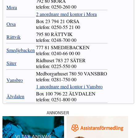
792 80 MORA
telefon: 0250-260 00
Mora
2 anordnare med kontor i Mora
Box 23 794 21 ORSA
Orsa
telefon: 0250-55 21 00
795 80 RÄTTVIK
Rättvik
telefon: 0248-700 00
777 81 SMEDJEBACKEN
Smedjebacken
telefon: 0240-66 00 00
Rådhuset 783 27 SÄTER
Säter
telefon: 0225-550 00
Medborgarhuset 780 50 VANSBRO
telefon: 0281-750 00
Vansbro
1 anordnare med kontor i Vansbro
Box 100 796 22 ÄLVDALEN
Älvdalen
telefon: 0251-800 00
ANNONSER