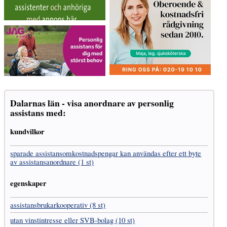
Dalarnas län - visa anordnare av personlig
assistans med:
kundvilkor
sparade assistans­omkostnads­pengar kan användas efter ett byte
av assistans­anordnare (1 st)
egenskaper
assistans­brukar­kooperativ (8 st)
utan vinst­intresse eller SVB-bolag (10 st)