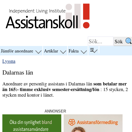
Hoppa till innehåll
☰
Jämför anordnare
Artiklar
Fakta
visa
visa
visa
visa
menyn
menyn
menyn
menyn
Lyssna
för
för
för
för
“☰”
“Jämför
“Artiklar”
“Fakta”
Dalarnas län
anordnare”
som betalar mer
Anordnare av personlig assistans i Dalarnas län
än 165:- timme exklusiv semester-ersättning/lön
: 15 stycken, 2
stycken med kontor i länet.
ANNONSER