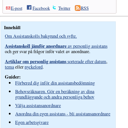
E-post
Facebook
Twitter
RSS
Innehåll
Om Assistanskolls bakgrund och syfte.
Assistanskoll jämför anordnare
av personlig assistans
och ger svar på frågor inför valet av anordnare.
Artiklar om personlig assistans
sorterade efter datum
,
tema
eller
nyckelord
.
Guider:
Förbered dig inför din assistansbedömning
Behovsräknaren. Gör en beräkning av dina
grundläggande och andra personliga behov
Välja assistansanordnare
Anordna din egen assistans - bli assistansanordnare
Egen arbetsgivare