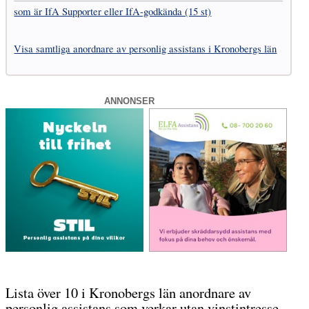
som är IfA Supporter eller IfA-godkända (15 st)
Visa samtliga anordnare av personlig assistans i Kronobergs län
ANNONSER
Lista över 10 i Kronobergs län anordnare av
personlig assistans som verkar utan vinstintresse