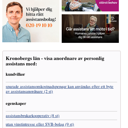
Kronobergs län - visa anordnare av personlig
assistans med:
kundvilkor
sparade assistans­omkostnads­pengar kan användas efter ett byte
av assistans­anordnare (2 st)
egenskaper
assistans­brukar­kooperativ (8 st)
utan vinst­intresse eller SVB-bolag (9 st)