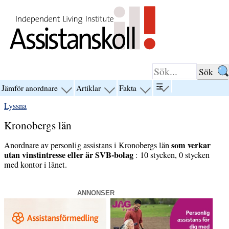
Hoppa till innehåll
☰
Jämför anordnare
Artiklar
Fakta
visa
visa
visa
visa
menyn
menyn
menyn
menyn
Lyssna
för
för
för
för
“☰”
“Jämför
“Artiklar”
“Fakta”
Kronobergs län
anordnare”
som verkar
Anordnare av personlig assistans i Kronobergs län
utan vinstintresse eller är SVB-bolag
: 10 stycken, 0 stycken
med kontor i länet.
ANNONSER