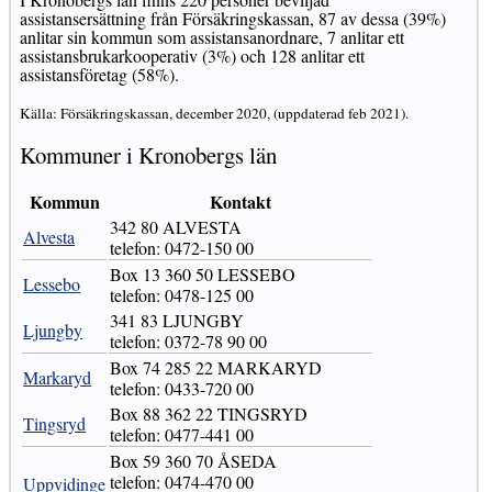
assistansersättning från Försäkringskassan, 87 av dessa (39%)
anlitar sin kommun som assistansanordnare, 7 anlitar ett
assistansbrukarkooperativ (3%) och 128 anlitar ett
assistansföretag (58%).
Källa: Försäkringskassan, december 2020, (uppdaterad feb 2021).
Kommuner i Kronobergs län
Kommun
Kontakt
342 80 ALVESTA
Alvesta
telefon: 0472-150 00
Box 13 360 50 LESSEBO
Lessebo
telefon: 0478-125 00
341 83 LJUNGBY
Ljungby
telefon: 0372-78 90 00
Box 74 285 22 MARKARYD
Markaryd
telefon: 0433-720 00
Box 88 362 22 TINGSRYD
Tingsryd
telefon: 0477-441 00
Box 59 360 70 ÅSEDA
telefon: 0474-470 00
Uppvidinge