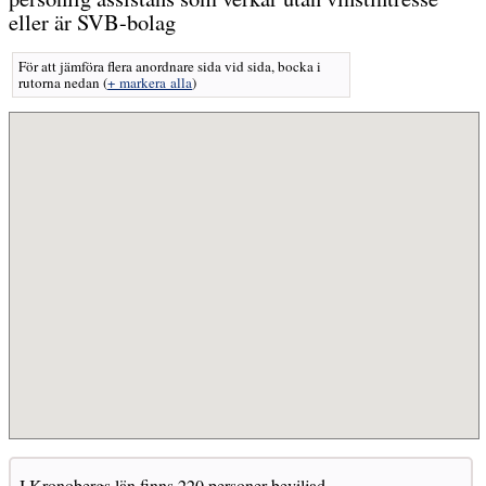
eller är SVB-bolag
För att jämföra flera anordnare sida vid sida, bocka i
rutorna nedan
(
+ markera alla
)
I Kronobergs län finns 220 personer beviljad