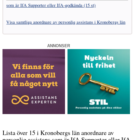
som är IfA Supporter eller IfA-godkända (15 st)
Visa samtliga anordnare av personlig assistans i Kronobergs län
ANNONSER
Lista över 15 i Kronobergs län anordnare av
personlig assistans som är IfA Supporter eller IfA-