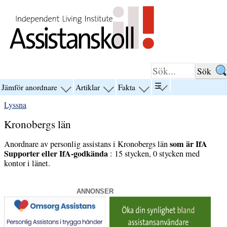
Hoppa till innehåll
☰
Jämför anordnare
Artiklar
Fakta
visa
visa
visa
visa
menyn
menyn
menyn
menyn
Lyssna
för
för
för
för
“☰”
“Jämför
“Artiklar”
“Fakta”
Kronobergs län
anordnare”
som är IfA
Anordnare av personlig assistans i Kronobergs län
Supporter eller IfA-godkända
: 15 stycken, 0 stycken med
kontor i länet.
ANNONSER