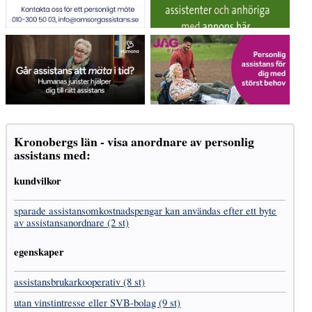
Kronobergs län - visa anordnare av personlig
assistans med:
kundvilkor
sparade assistans­omkostnads­pengar kan användas efter ett byte
av assistans­anordnare (2 st)
egenskaper
assistans­brukar­kooperativ (8 st)
utan vinst­intresse eller SVB-bolag (9 st)