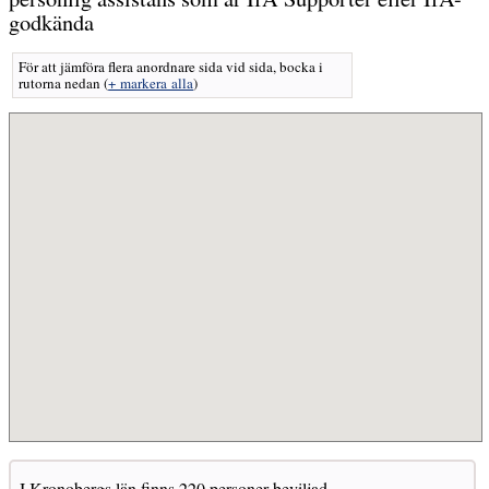
godkända
För att jämföra flera anordnare sida vid sida, bocka i
rutorna nedan
(
+ markera alla
)
I Kronobergs län finns 220 personer beviljad