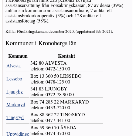
assistansersättning från Försäkringskassan, 87 av dessa (39%)
anlitar sin kommun som assistansanordnare, 7 anlitar ett
assistansbrukarkooperativ (3%) och 128 anlitar ett
assistansföretag (58%).
Källa: Försäkringskassan, december 2020, (uppdaterad feb 2021).
Kommuner i Kronobergs län
Kommun
Kontakt
342 80 ALVESTA
Alvesta
telefon: 0472-150 00
Box 13 360 50 LESSEBO
Lessebo
telefon: 0478-125 00
341 83 LJUNGBY
Ljungby
telefon: 0372-78 90 00
Box 74 285 22 MARKARYD
Markaryd
telefon: 0433-720 00
Box 88 362 22 TINGSRYD
Tingsryd
telefon: 0477-441 00
Box 59 360 70 ÅSEDA
telefon: 0474-470 00
Uppvidinge