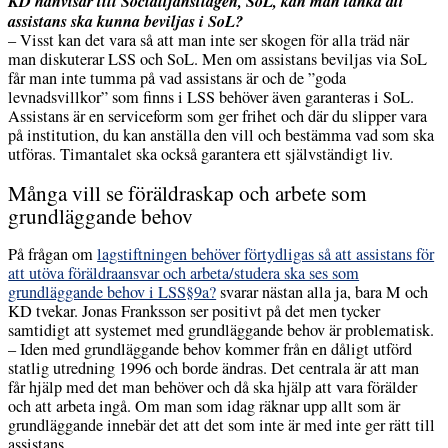
KD hänvisar till Socialtjänstlagen, SoL, kan man tänka att
assistans ska kunna beviljas i SoL?
– Visst kan det vara så att man inte ser skogen för alla träd när
man diskuterar LSS och SoL. Men om assistans beviljas via SoL
får man inte tumma på vad assistans är och de ”goda
levnadsvillkor” som finns i LSS behöver även garanteras i SoL.
Assistans är en serviceform som ger frihet och där du slipper vara
på institution, du kan anställa den vill och bestämma vad som ska
utföras. Timantalet ska också garantera ett självständigt liv.
Många vill se föräldraskap och arbete som
grundläggande behov
På frågan om
lagstiftningen behöver förtydligas så att assistans för
att utöva föräldraansvar och arbeta/studera ska ses som
grundläggande behov i LSS§9a?
svarar nästan alla ja, bara M och
KD tvekar. Jonas Franksson ser positivt på det men tycker
samtidigt att systemet med grundläggande behov är problematisk.
– Iden med grundläggande behov kommer från en dåligt utförd
statlig utredning 1996 och borde ändras. Det centrala är att man
får hjälp med det man behöver och då ska hjälp att vara förälder
och att arbeta ingå. Om man som idag räknar upp allt som är
grundläggande innebär det att det som inte är med inte ger rätt till
assistans.