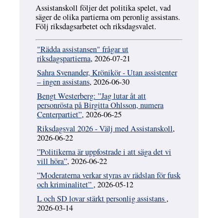
Assistanskoll följer det politika spelet, vad
säger de olika partierna om peronlig assistans.
Följ riksdagsarbetet och riksdagsvalet.
"Rädda assistansen" frågar ut
riksdagspartierna
, 2026-07-21
Sahra Svenander, Krönikör - Utan assistenter
– ingen assistans
, 2026-06-30
Bengt Westerberg: ”Jag lutar åt att
personrösta på Birgitta Ohlsson, numera
Centerpartiet”
, 2026-06-25
Riksdagsval 2026 - Välj med Assistanskoll
,
2026-06-22
”Politikerna är uppfostrade i att säga det vi
vill höra”
, 2026-06-22
”Moderaterna verkar styras av rädslan för fusk
och kriminalitet”
, 2026-05-12
L och SD lovar stärkt personlig assistans
,
2026-03-14