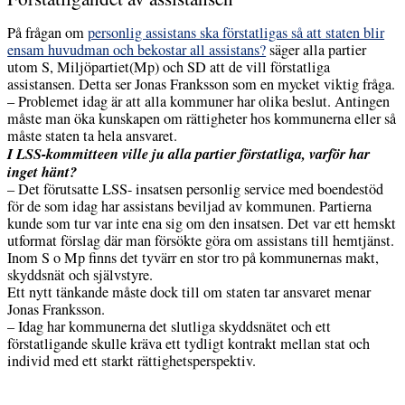
På frågan om
personlig assistans ska förstatligas så att staten blir
ensam huvudman och bekostar all assistans?
säger alla partier
utom S, Miljöpartiet(Mp) och SD att de vill förstatliga
assistansen. Detta ser Jonas Franksson som en mycket viktig fråga.
– Problemet idag är att alla kommuner har olika beslut. Antingen
måste man öka kunskapen om rättigheter hos kommunerna eller så
måste staten ta hela ansvaret.
I LSS-kommitteen ville ju alla partier förstatliga, varför har
inget hänt?
– Det förutsatte LSS- insatsen personlig service med boendestöd
för de som idag har assistans beviljad av kommunen. Partierna
kunde som tur var inte ena sig om den insatsen. Det var ett hemskt
utformat förslag där man försökte göra om assistans till hemtjänst.
Inom S o Mp finns det tyvärr en stor tro på kommunernas makt,
skyddsnät och självstyre.
Ett nytt tänkande måste dock till om staten tar ansvaret menar
Jonas Franksson.
– Idag har kommunerna det slutliga skyddsnätet och ett
förstatligande skulle kräva ett tydligt kontrakt mellan stat och
individ med ett starkt rättighetsperspektiv.