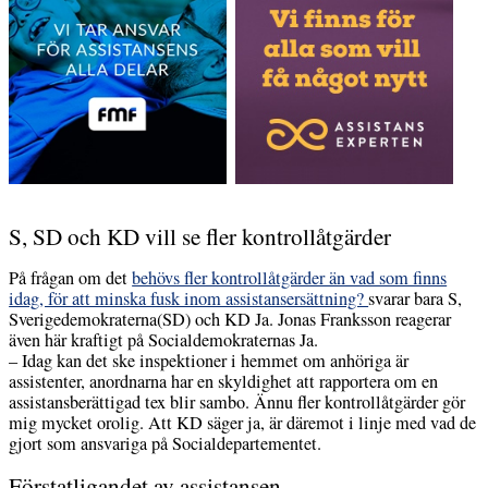
S, SD och KD vill se fler kontrollåtgärder
På frågan om det
behövs fler kontrollåtgärder än vad som finns
idag, för att minska fusk inom assistansersättning?
svarar bara S,
Sverigedemokraterna(SD) och KD Ja. Jonas Franksson reagerar
även här kraftigt på Socialdemokraternas Ja.
– Idag kan det ske inspektioner i hemmet om anhöriga är
assistenter, anordnarna har en skyldighet att rapportera om en
assistansberättigad tex blir sambo. Ännu fler kontrollåtgärder gör
mig mycket orolig. Att KD säger ja, är däremot i linje med vad de
gjort som ansvariga på Socialdepartementet.
Förstatligandet av assistansen