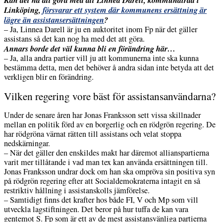
Linköping,
försvarar ett system där kommunens ersättning är
lägre än assistansersättningen
?
– Ja, Linnea Darell är ju en auktoritet inom Fp när det gäller
assistans så det kan nog ha med det att göra.
Annars borde det väl kunna bli en förändring här…
– Ja, alla andra partier vill ju att kommunerna inte ska kunna
bestämma detta, men det behöver å andra sidan inte betyda att det
verkligen blir en förändring.
Vilken regering vore bäst för assistansanvändarna?
Under de senare åren har Jonas Franksson sett vissa skillnader
mellan en politik förd av en borgerlig och en rödgrön regering. De
har rödgröna värnat rätten till assistans och velat stoppa
nedskärningar.
– När det gäller den enskildes makt har däremot allianspartierna
varit mer tillåtande i vad man tex kan använda ersättningen till.
Jonas Franksson undrar dock om han ska ompröva sin positiva syn
på rödgrön regering efter att Socialdemokraterna intagit en så
restriktiv hållning i assistanskolls jämförelse.
– Samtidigt finns det krafter hos både FI, V och Mp som vill
utveckla lagstiftningen. Det beror på hur tuffa de kan vara
gentemot S. Fp som är ett av de mest assistansvänliga partierna