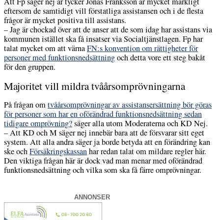
Att Fp säger nej är tycker Jonas Franksson är mycket märkligt
eftersom de samtidigt vill förstatliga assistansen och i de flesta
frågor är mycket positiva till assistans.
– Jag är chockad över att de anser att de som idag har assistans via
kommunen istället ska få insatser via Socialtjänstlagen. Fp har
talat mycket om att värna
FN:s konvention om rättigheter för
personer med funktionsnedsättning
och detta vore ett steg bakåt
för den gruppen.
Majoritet vill mildra tvåårsomprövningarna
På frågan om
tvåårsomprövningar av assistansersättning bör göras
för personer som har en oförändrad funktionsnedsättning sedan
tidigare omprövning?
säger alla utom Moderaterna och KD Nej.
– Att KD och M säger nej innebär bara att de försvarar sitt eget
system. Att alla andra säger ja borde betyda att en förändring kan
ske och
Försäkringskassan
har redan talat om mildare regler här.
Den viktiga frågan här är dock vad man menar med oförändrad
funktionsnedsättning och vilka som ska få färre omprövningar.
ANNONSER