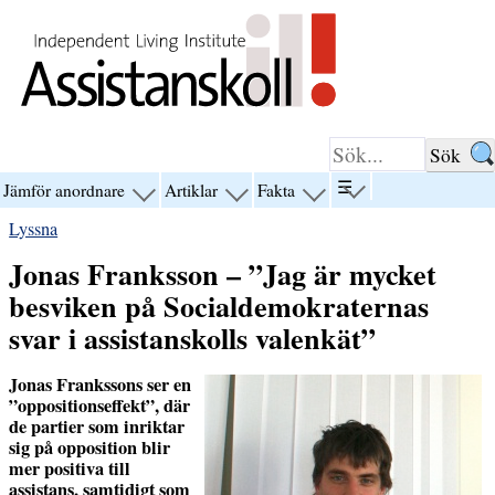
Hoppa till innehåll
☰
Jämför anordnare
Artiklar
Fakta
visa
visa
visa
visa
menyn
menyn
menyn
menyn
Lyssna
för
för
för
för
“☰”
“Jämför
“Artiklar”
“Fakta”
Jonas Franksson – ”Jag är mycket
anordnare”
besviken på Socialdemokraternas
svar i assistanskolls valenkät”
Jonas Frankssons ser en
”oppositionseffekt”, där
de partier som inriktar
sig på opposition blir
mer positiva till
assistans, samtidigt som