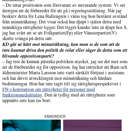
– De intar positionen som försvarare av nuvarande system. Vi ser
återigen att de förbereder för att gå i regeringsställning. När jag
beskrev detta för Lena Hallengren i våras tog hon bestämt avstånd
från minuträkning. Det visar också hur djupt i själen detta med
mänskliga rättigheter ligger. Det ligger kanske inte så djupt hos S,
jag har svårt att se att Folkpartiet(Fp) eller Vänsterpartiet(V)
skulle svänga på detta sätt.
KD går ut hårt mot minuträkning, kan man se de som att de
inte kunnat driva den politik de velat eller säger de detta som ett
blivande oppositionsparti?
– Jag tror de kunnat påverka politiken mycket, jag ser det mer som
att de förebereder sig för opposition. Jag har intrycket att Barn och
äldreminister Maria Larsson inte varit särskilt förtjust i assistans
och har drivit utvecklingen mot minuträkning och hårdare
bedömningar. Hon har inte tagit till sig rättighetsperspektivet i
FN:s konvention om rättigheter för personer med
funktionsnedsättning
. Den är tydlig med att rättigheter som
uppnåtts inte kan tas bort.
ANNONSER