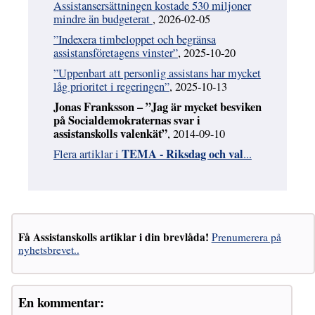
Assistansersättningen kostade 530 miljoner
mindre än budgeterat
, 2026-02-05
”Indexera timbeloppet och begränsa
assistansföretagens vinster”
, 2025-10-20
”Uppenbart att personlig assistans har mycket
låg prioritet i regeringen”
, 2025-10-13
Jonas Franksson – ”Jag är mycket besviken
på Socialdemokraternas svar i
assistanskolls valenkät”
, 2014-09-10
TEMA - Riksdag och val
Flera artiklar i
...
Få Assistanskolls artiklar i din brevlåda!
Prenumerera på
nyhetsbrevet..
En kommentar: