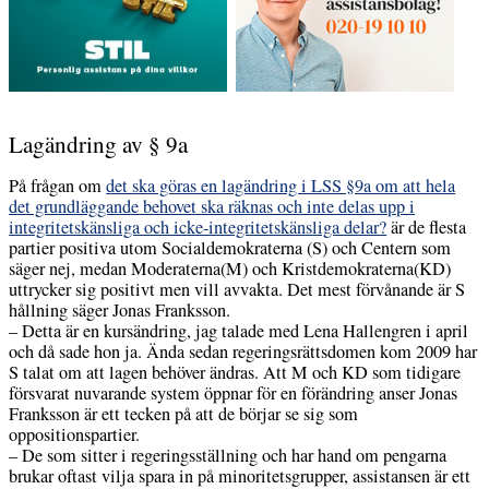
Lagändring av § 9a
På frågan om
det
ska göras en lagändring i LSS §9a om att hela
det grundläggande behovet ska räknas och inte delas upp i
integritetskänsliga och icke-integritetskänsliga delar?
är de flesta
partier positiva utom Socialdemokraterna (S) och Centern som
säger nej, medan Moderaterna(M) och Kristdemokraterna(KD)
uttrycker sig positivt men vill avvakta. Det mest förvånande är S
hållning säger Jonas Franksson.
– Detta är en kursändring, jag talade med Lena Hallengren i april
och då sade hon ja. Ända sedan regeringsrättsdomen kom 2009 har
S talat om att lagen behöver ändras. Att M och KD som tidigare
försvarat nuvarande system öppnar för en förändring anser Jonas
Franksson är ett tecken på att de börjar se sig som
oppositionspartier.
– De som sitter i regeringsställning och har hand om pengarna
brukar oftast vilja spara in på minoritetsgrupper, assistansen är ett