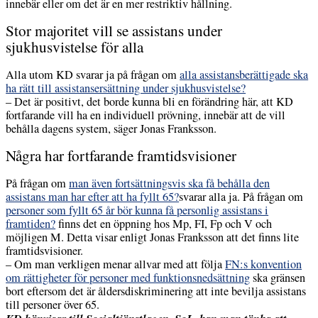
innebär eller om det är en mer restriktiv hållning.
Stor majoritet vill se assistans under
sjukhusvistelse för alla
Alla utom KD svarar ja på frågan om
alla assistansberättigade ska
ha rätt till assistansersättning under sjukhusvistelse?
– Det är positivt, det borde kunna bli en förändring här, att KD
fortfarande vill ha en individuell prövning, innebär att de vill
behålla dagens system, säger Jonas Franksson.
Några har fortfarande framtidsvisioner
På frågan om
man även fortsättningsvis ska få behålla den
assistans man har efter att ha fyllt 65?
svarar alla ja. På frågan om
personer som fyllt 65 år bör kunna få personlig assistans i
framtiden?
finns det en öppning hos Mp, FI, Fp och V och
möjligen M. Detta visar enligt Jonas Franksson att det finns lite
framtidsvisioner.
– Om man verkligen menar allvar med att följa
FN:s konvention
om rättigheter för personer med funktionsnedsättning
ska gränsen
bort eftersom det är åldersdiskriminering att inte bevilja assistans
till personer över 65.