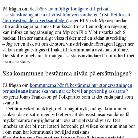
På frågan om
det bör vara möjligt för ägare till privata
assistansföretag att ta ut vinst från verksamheten? (istället för att
återinvestera den i verksamheten)
säger FI,V och Mp nej medan
alla andra säger ja. Jonas Franksson tror att en rödgrön regering
kan införa en begränsning om Mp och FI o V blir starka och S
backar. Han ser samtidigt vissa risker med en sådan utveckling
– Jag ser en risk att om de stora vinstdrivande företagen lägger ner
så kan många tvingas tillbaka till kommunala assistansutförare.
Det skulle innebära att många assistansanvändare får mindre frihet
i sin assistans.
Ska kommunen bestämma nivån på ersättningen?
På frågan om
kommunerna bör få bestämma hur stor ersättningen
per assistanstimme ska vara när de beviljar personlig assistans?
reagerar Jonas Franksson på Folkpartiet som är det enda parti som
svarar Ja.
– Det är mycket märkligt, det är något nytt, många kommuner
sänker idag ersättningen vilket gör att de assistansanvändarna får
mycket sämre möjligheter att leva ett självständigt liv. Det
innebär att det blir ett lotteri beroende på vilken kommun man bor
i om man har kommunalt beviljad assistans.
Kan det ha att göra med att Linnea Darell, kommunalråd i