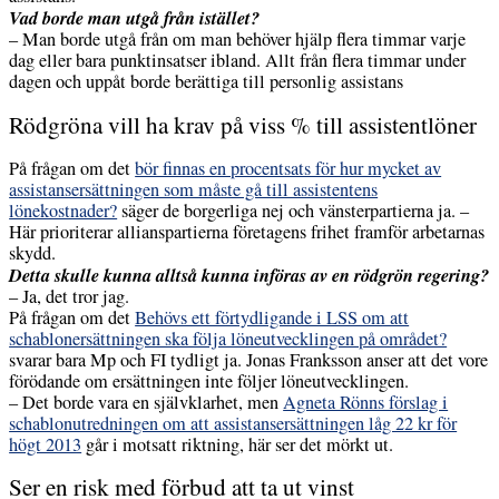
Vad borde man utgå från istället?
– Man borde utgå från om man behöver hjälp flera timmar varje
dag eller bara punktinsatser ibland. Allt från flera timmar under
dagen och uppåt borde berättiga till personlig assistans
Rödgröna vill ha krav på viss % till assistentlöner
På frågan om det
bör finnas en procentsats för hur mycket av
assistansersättningen som måste gå till assistentens
lönekostnader?
säger de borgerliga nej och vänsterpartierna ja. –
Här prioriterar allianspartierna företagens frihet framför arbetarnas
skydd.
Detta skulle kunna alltså kunna införas av en rödgrön regering?
– Ja, det tror jag.
På frågan om det
Behövs ett förtydligande i LSS om att
schablonersättningen ska följa löneutvecklingen på området?
svarar bara Mp och FI tydligt ja. Jonas Franksson anser att det vore
förödande om ersättningen inte följer löneutvecklingen.
– Det borde vara en självklarhet, men
Agneta Rönns förslag i
schablonutredningen om att assistansersättningen låg 22 kr för
högt 2013
går i motsatt riktning, här ser det mörkt ut.
Ser en risk med förbud att ta ut vinst