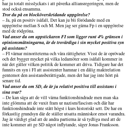
har ju totalt misslyckats i att påverka alliansregeringen, men de
stod också ensamma.
Tror du på en blocköverskridande uppgörelse?
– Ja, på en positiv isåfall, Det kan ju bli förödande med en
uppgörelse mellan S och M. Men jag ser gärna Fp i en uppgörelse
med de rödgröna.
Vad anser du om uppstickaren FI som ligger runt 4% gränsen i
opinionsmätningarna, är de trovärdiga i sin mycket positiva syn
på assistans?
– FI värnar minoriteterna och våra rättigheter. Visst de är oprövade
och det bygger mycket på vilka ledamöter som isåfall kommer in
när det gäller vilken politik de kommer att driva. Tidigare har det
funnits en syn i FI att assistenter hamnar i en dålig maktrelation
gentemot den assistansberättigade, men det har jag inte hört på
senare tid.
Vad anser du om SD, de är ju relativt positiva till assistans i
sina svar?
– De kan säga att de vill värna funktionshindrade men man ska
inte glömma att de vuxit fram ur nazism/fascism och där har
funktionshindrade inte stått högst i kurs historiskt sett. De har en
förkastlig grundsyn där de ställer utsatta människor emot varandra.
Jag är väldigt glad att de andra partierna är så tydliga med att de
inte kommer att ge SD något inflytande, säger Jonas Franksson.