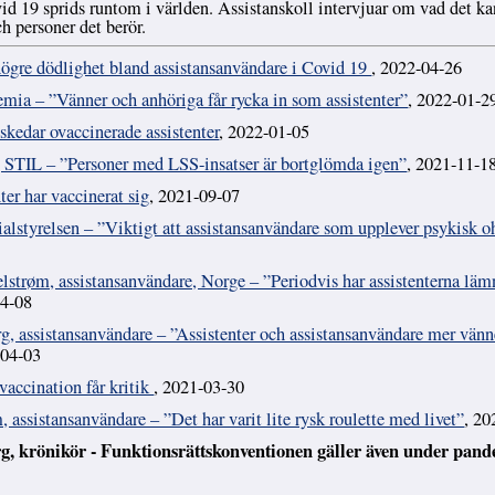
d 19 sprids runtom i världen. Assistanskoll intervjuar om vad det ka
ch personer det berör.
högre dödlighet bland assistansanvändare i Covid 19
, 2022-04-26
emia – ”Vänner och anhöriga får rycka in som assistenter”
, 2022-01-2
skedar ovaccinerade assistenter
, 2022-01-05
, STIL – ”Personer med LSS-insatser är bortglömda igen”
, 2021-11-1
ter har vaccinerat sig
, 2021-09-07
ialstyrelsen – ”Viktigt att assistansanvändare som upplever psykisk o
trøm, assistansanvändare, Norge – ”Periodvis har assistenterna läm
04-08
, assistansanvändare – ”Assistenter och assistansanvändare mer vänn
-04-03
 vaccination får kritik
, 2021-03-30
 assistansanvändare – ”Det har varit lite rysk roulette med livet”
, 20
, krönikör - Funktionsrättskonventionen gäller även under pan