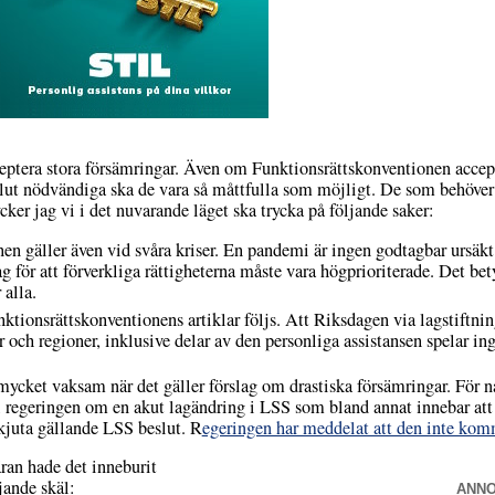
cceptera stora försämringar. Även om Funktionsrättskonventionen accept
lut nödvändiga ska de vara så måttfulla som möjligt. De som behöver
cker jag vi i det nuvarande läget ska trycka på följande saker:
en gäller även vid svåra kriser. En pandemi är ingen godtagbar ursäkt 
för att förverkliga rättigheterna måste vara högprioriterade. Det bety
 alla.
funktionsrättskonventionens artiklar följs. Att Riksdagen via lagstiftni
och regioner, inklusive delar av den personliga assistansen spelar ing
mycket vaksam när det gäller förslag om drastiska försämringar. För 
 regeringen om en akut lagändring i LSS som bland annat innebar at
skjuta gällande LSS beslut. R
egeringen har meddelat att den inte ko
an hade det inneburit
jande skäl:
ANN