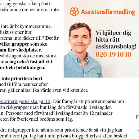
är jag ganska säker på att
n dödsdömda om resurserna inte
om inte är bekymmersamma.
diskussioner hur
Det är
rserna inte räcker till?
vilka grupper som ska
ram fler vårdplatser,
vårdslagen ska de med störst
lag också fast
att vi i
samma
för hela befolkningen.
inte prioritera bort
t
ed tillföra resurser efter
ti gäller allas lika värde även vid kristider.
rioriteringarna ska gå till
. Där framgår att prioriteringarna om
från riskgrupper utan hur lång den förväntade livslängden
s in. Personer med förväntad livslängd mer än 12 månader
heten för överlevnad bedöms som låg.
ra riskgrupper inte nämns som prioriterade är så vitt jag kan
hört oroliga. Jag har i min privata blogg efterlyst klara besked