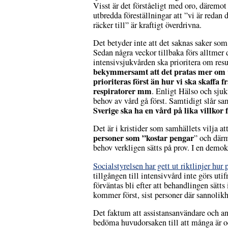
Visst är det förståeligt med oro, däremot 
utbredda föreställningar att ”vi är reda
räcker till” är kraftigt överdrivna.
Det betyder inte att det saknas saker s
Sedan några veckor tillbaka förs alltmer 
intensivsjukvården ska prioritera om resu
bekymmersamt att det pratas mer om 
prioriteras först än hur vi ska skaffa f
respiratorer mm
. Enligt Hälso och sjuk
behov av vård gå först. Samtidigt slår 
Sverige ska ha en vård på lika villkor 
Det är i kristider som samhällets vilja at
personer som ”kostar pengar
” och därm
behov verkligen sätts på prov. I en demokra
Socialstyrelsen har gett ut riktlinjer hur p
tillgången till intensivvård inte görs uti
förväntas bli efter att behandlingen sätt
kommer först, sist personer där sannolik
Det faktum att assistansanvändare och and
bedöma huvudorsaken till att många är oer