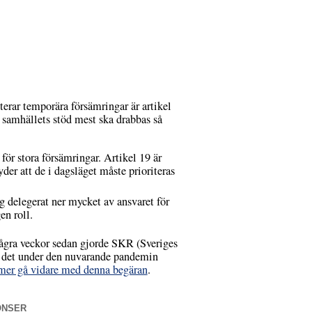
erar temporära försämringar är artikel
 samhällets stöd mest ska drabbas så
för stora försämringar. Artikel 19 är
der att de i dagsläget måste prioriteras
ng delegerat ner mycket av ansvaret för
en roll.
några veckor sedan gjorde SKR (Sveriges
t det under den nuvarande pandemin
mmer gå vidare med denna begäran
.
ONSER