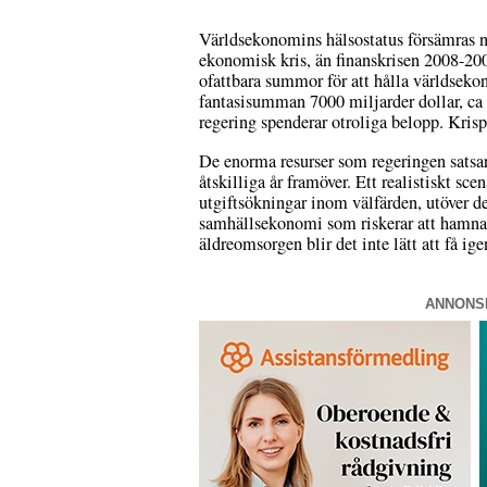
Världsekonomins hälsostatus försämras nu
ekonomisk kris, än finanskrisen 2008-200
ofattbara summor för att hålla världseko
fantasisumman 7000 miljarder dollar, ca 
regering spenderar otroliga belopp. Krisp
De enorma resurser som regeringen satsar
åtskilliga år framöver. Ett realistiskt s
utgiftsökningar inom välfärden, utöver 
samhällsekonomi som riskerar att hamna i 
äldreomsorgen blir det inte lätt att få ig
ANNONS