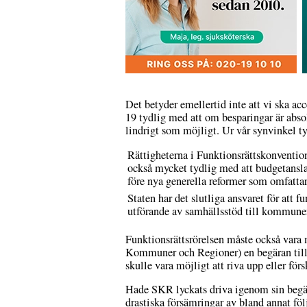
Det betyder emellertid inte att vi ska a
19 tydlig med att om besparingar är abso
lindrigt som möjligt. Ur vår synvinkel ty
Rättigheterna i Funktionsrättskonvention
också mycket tydlig med att budgetanslag 
före nya generella reformer som omfattar
Staten har det slutliga ansvaret för att 
utförande av samhällsstöd till kommuner 
Funktionsrättsrörelsen måste också vara 
Kommuner och Regioner) en begäran till
skulle vara möjligt att riva upp eller för
Hade SKR lyckats driva igenom sin begär
drastiska försämringar av bland annat föl