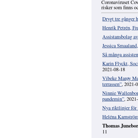
Coronaviruset Covi
risker som finns o
Drygt tre gånger 
Henrik Petrén, Fr
Assistansbolag av
Jessica Smaaland
Så många assisten
Karin Flyckt, Soc
2021-08-18
Vibeke Marøy Mels
terrassen”
, 2021-
Ninnie Wallenborg
pandemin”
, 2021
Nya riktlinjer för
Heléna Karnström,
Thomas Juneborg
11