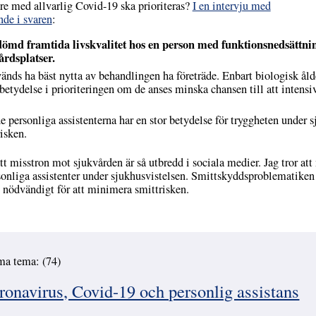
are med allvarlig Covid-19 ska prioriteras?
I en intervju med
nde i svaren
:
dömd framtida livskvalitet hos en person med funktionsnedsättning
årdsplatser.
änds ha bäst nytta av behandlingen ha företräde. Enbart biologisk ålder
delse i prioriteringen om de anses minska chansen till att intensivv
e personliga assistenterna har en stor betydelse för tryggheten under s
risken.
att misstron mot sjukvården är så utbredd i sociala medier. Jag tror a
rsonliga assistenter under sjukhusvistelsen. Smittskyddsproblematiken 
nödvändigt för att minimera smittrisken.
ma tema: (74)
navirus, Covid-19 och personlig assistans