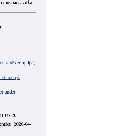
n innebära, vilka
9
8
hälsa söker hjälp”
,
nat mat på
er under
21-03-20
demier
, 2020-04-