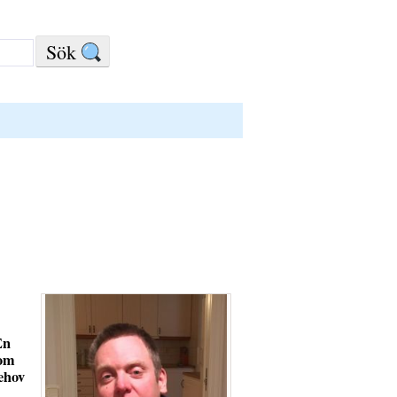
En
som
ehov