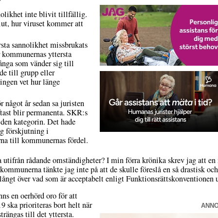
likhet inte blivit tillfällig.
lut, hur viruset kommer att
sta sannolikhet missbrukats
r kommunernas yttersta
ånga som vänder sig till
 till grupp eller
ingen vet hur länge
 något år sedan sa juristen
ftast blir permanenta. SKR:s
t den kategorin. Det hade
g förskjutning i
a till kommunernas fördel.
 utifrån rådande omständigheter? I min förra krönika skrev jag att en
kommunerna tänkte jag inte på att de skulle föreslå en så drastisk och
ångt över vad som är acceptabelt enligt Funktionsrättskonventionen u
nns en oerhörd oro för att
 ska prioriteras bort helt när
ANN
rängas till det yttersta.