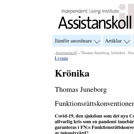
Hoppa till innehåll
Jämför anordnare
Artiklar
visa
visa
menyn
men
för
för
Assistanskoll
» Thomas Juneborg, krönikör - Fun
“Jämför
“Arti
Lyssna
anordnare”
Krönika
Thomas Juneborg
Funktionsrättskonventione
Covid-19, den sjukdom som det nya Coro
allvarlig kris som en pandemi innebär i
garanteras i FN:s Funktionsrättskonv
av intensivvård?