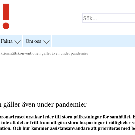
Fakta
Om oss
visa
visa
yn
menyn
menyn
för
för
ktionsrättskonventionen gäller även under pandemier
klar”
“Fakta”
“Om
oss”
n gäller även under pandemier
naviruset orsakar leder till stora påfrestningar för samhället. 
nte att det är fritt fram att göra stora besparingar i rättigheter 
ention. Och hur kommer assistansanvändare att prioriteras med b