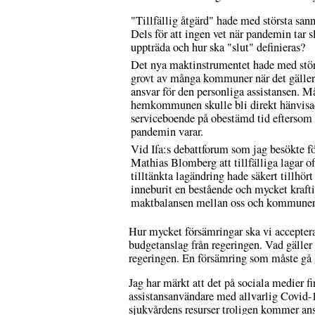
"Tillfällig åtgärd" hade med största sanno
Dels för att ingen vet när pandemin tar s
uppträda och hur ska "slut" definieras?
Det nya maktinstrumentet hade med stör
grovt av många kommuner när det gälle
ansvar för den personliga assistansen. M
hemkommunen skulle bli direkt hänvisade
serviceboende på obestämd tid eftersom 
pandemin varar.
Vid Ifa:s debattforum som jag besökte för
Mathias Blomberg att tillfälliga lagar o
tilltänkta lagändring hade säkert tillhör
inneburit en bestående och mycket krafti
maktbalansen mellan oss och kommunern
Hur mycket försämringar ska vi acceptera
budgetanslag från regeringen. Vad gäller 
regeringen. En försämring som måste gå l
Jag har märkt att det på sociala medier fi
assistansanvändare med allvarlig Covid-19
sjukvårdens resurser troligen kommer anst