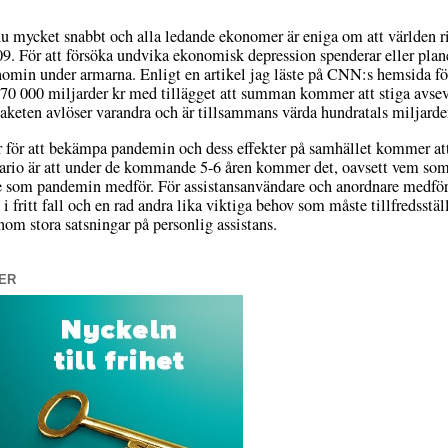
 mycket snabbt och alla ledande ekonomer är eniga om att världen ri
9. För att försöka undvika ekonomisk depression spenderar eller plane
nomin under armarna. Enligt en artikel jag läste på CNN:s hemsida fö
70 000 miljarder kr med tillägget att summan kommer att stiga avsevä
aketen avlöser varandra och är tillsammans värda hundratals miljarder
 för att bekämpa pandemin och dess effekter på samhället kommer att
cenario är att under de kommande 5-6 åren kommer det, oavsett vem som s
de som pandemin medför. För assistansanvändare och anordnare medför
fritt fall och en rad andra lika viktiga behov som måste tillfredsstäl
enom stora satsningar på personlig assistans.
ER