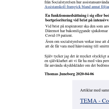
från Socialstyrelsen hur assistansanvänd
Assistanskoll framgick bland annat följa
En funktionsnedsättning i sig eller be
bortprioritering vid brist på intensivv
Vid brist på respiratorer ska den som anv
Däremot har bakomliggande sjukdomar bety
Covid-19 patient.
Även om socialstyrelsen verkar inse att d
att de får vara med hänvisning till smitt
Själv tycker jag det är mycket olyckligt 
en självklarhet att vi får ha med våra pe
får använda skyddskläder om det bedöms 
Thomas Juneborg 2020-04-06
Artiklar med sam
Hoppa över
TEMA - Coro