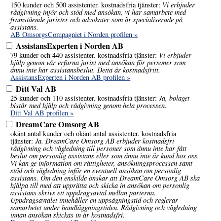
Vi erbjuder
150 kunder och 500 assistenter. kostnadsfria tjänster:
rådgivning inför och stöd med ansökan, vi har samarbete med
framstående jurister och advokater som är specialiserade på
assistans.
AB OmsorgsCompagniet i Norden profilen »
AssistansExperten i Norden AB
Vi erbjuder
79 kunder och 440 assistenter. kostnadsfria tjänster:
hjälp genom vår erfarna jurist med ansökan för personer som
ännu inte har assistansbeslut. Detta är kostnadsfritt.
AssistansExperten i Norden AB profilen »
Ditt Val AB
Ja, bolaget
25 kunder och 110 assistenter. kostnadsfria tjänster:
bistår med hjälp och rådgivning genom hela processen.
Ditt Val AB profilen »
DreamCare Omsorg AB
okänt antal kunder och okänt antal assistenter. kostnadsfria
Ja. DreamCare Omsorg AB erbjuder kostnadsfri
tjänster:
rådgivning och vägledning till personer som ännu inte har fått
beslut om personlig assistans eller som ännu inte är kund hos oss.
Vi kan ge information om rättigheter, ansökningsprocessen samt
stöd och vägledning inför en eventuell ansökan om personlig
assistans. Om den enskilde önskar att DreamCare Omsorg AB ska
hjälpa till med att upprätta och skicka in ansökan om personlig
assistans skrivs ett uppdragsavtal mellan parterna.
Uppdragsavtalet innehåller en uppsägningstid och reglerar
samarbetet under handläggningstiden. Rådgivning och vägledning
innan ansökan skickas in är kostnadsfri.