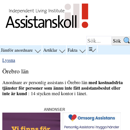
Hoppa till innehåll
☰
Jämför anordnare
Artiklar
Fakta
visa
visa
visa
visa
menyn
menyn
menyn
menyn
Lyssna
för
för
för
för
“☰”
“Jämför
“Artiklar”
“Fakta”
Örebro län
anordnare”
med kostnadsfria
Anordnare av personlig assistans i Örebro län
tjänster för personer som ännu inte fått assistansbeslut eller
inte är kund
: 14 stycken med kontor i länet.
ANNONSER