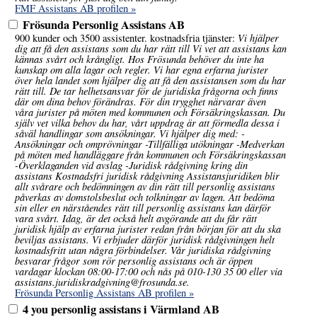
FMF Assistans AB profilen »
Frösunda Personlig Assistans AB
Vi hjälper
900 kunder och 3500 assistenter. kostnadsfria tjänster:
dig att få den assistans som du har rätt till Vi vet att assistans kan
kännas svårt och krångligt. Hos Frösunda behöver du inte ha
kunskap om alla lagar och regler. Vi har egna erfarna jurister
över hela landet som hjälper dig att få den assistansen som du har
rätt till. De tar helhetsansvar för de juridiska frågorna och finns
där om dina behov förändras. För din trygghet närvarar även
våra jurister på möten med kommunen och Försäkringskassan. Du
själv vet vilka behov du har, vårt uppdrag är att förmedla dessa i
såväl handlingar som ansökningar. Vi hjälper dig med: -
Ansökningar och omprövningar -Tillfälliga utökningar -Medverkan
på möten med handläggare från kommunen och Försäkringskassan
-Överklaganden vid avslag -Juridisk rådgivning kring din
assistans Kostnadsfri juridisk rådgivning Assistansjuridiken blir
allt svårare och bedömningen av din rätt till personlig assistans
påverkas av domstolsbeslut och tolkningar av lagen. Att bedöma
sin eller en närståendes rätt till personlig assistans kan därför
vara svårt. Idag, är det också helt avgörande att du får rätt
juridisk hjälp av erfarna jurister redan från början för att du ska
beviljas assistans. Vi erbjuder därför juridisk rådgivningen helt
kostnadsfritt utan några förbindelser. Vår juridiska rådgivning
besvarar frågor som rör personlig assistans och är öppen
vardagar klockan 08:00-17:00 och nås på 010-130 35 00 eller via
assistans.juridiskradgivning@frosunda.se.
Frösunda Personlig Assistans AB profilen »
4 you personlig assistans i Värmland AB