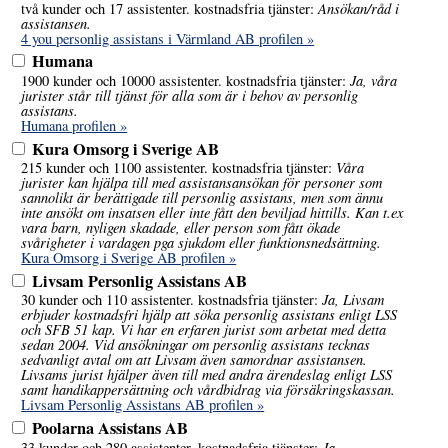
Ansökan/råd i
två kunder och 17 assistenter. kostnadsfria tjänster:
assistansen.
4 you personlig assistans i Värmland AB profilen »
Humana
Ja, våra
1900 kunder och 10000 assistenter. kostnadsfria tjänster:
jurister står till tjänst för alla som är i behov av personlig
assistans.
Humana profilen »
Kura Omsorg i Sverige AB
Våra
215 kunder och 1100 assistenter. kostnadsfria tjänster:
jurister kan hjälpa till med assistansansökan för personer som
sannolikt är berättigade till personlig assistans, men som ännu
inte ansökt om insatsen eller inte fått den beviljad hittills. Kan t.ex
vara barn, nyligen skadade, eller person som fått ökade
svårigheter i vardagen pga sjukdom eller funktionsnedsättning.
Kura Omsorg i Sverige AB profilen »
Livsam Personlig Assistans AB
Ja, Livsam
30 kunder och 110 assistenter. kostnadsfria tjänster:
erbjuder kostnadsfri hjälp att söka personlig assistans enligt LSS
och SFB 51 kap. Vi har en erfaren jurist som arbetat med detta
sedan 2004. Vid ansökningar om personlig assistans tecknas
sedvanligt avtal om att Livsam även samordnar assistansen.
Livsams jurist hjälper även till med andra ärendeslag enligt LSS
samt handikappersättning och vårdbidrag via försäkringskassan.
Livsam Personlig Assistans AB profilen »
Poolarna Assistans AB
Ja
33 kunder och 280 assistenter. kostnadsfria tjänster: