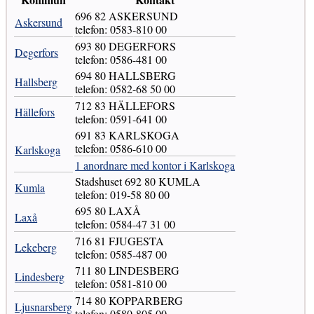
696 82 ASKERSUND
Askersund
telefon: 0583-810 00
693 80 DEGERFORS
Degerfors
telefon: 0586-481 00
694 80 HALLSBERG
Hallsberg
telefon: 0582-68 50 00
712 83 HÄLLEFORS
Hällefors
telefon: 0591-641 00
691 83 KARLSKOGA
telefon: 0586-610 00
Karlskoga
1 anordnare med kontor i Karlskoga
Stadshuset 692 80 KUMLA
Kumla
telefon: 019-58 80 00
695 80 LAXÅ
Laxå
telefon: 0584-47 31 00
716 81 FJUGESTA
Lekeberg
telefon: 0585-487 00
711 80 LINDESBERG
Lindesberg
telefon: 0581-810 00
714 80 KOPPARBERG
Ljusnarsberg
telefon: 0580-805 00