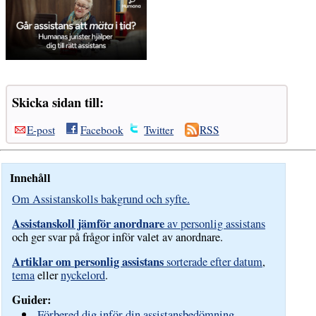
Skicka sidan till:
E-post
Facebook
Twitter
RSS
Innehåll
Om Assistanskolls bakgrund och syfte.
Assistanskoll jämför anordnare
av personlig assistans
och ger svar på frågor inför valet av anordnare.
Artiklar om personlig assistans
sorterade efter datum
,
tema
eller
nyckelord
.
Guider:
Förbered dig inför din assistansbedömning