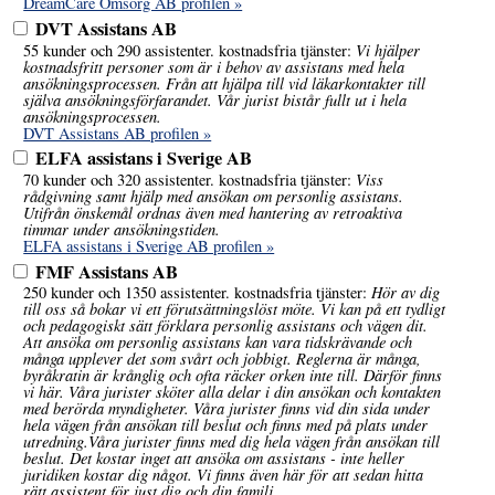
DreamCare Omsorg AB profilen »
DVT Assistans AB
Vi hjälper
55 kunder och 290 assistenter. kostnadsfria tjänster:
kostnadsfritt personer som är i behov av assistans med hela
ansökningsprocessen. Från att hjälpa till vid läkarkontakter till
själva ansökningsförfarandet. Vår jurist bistår fullt ut i hela
ansökningsprocessen.
DVT Assistans AB profilen »
ELFA assistans i Sverige AB
Viss
70 kunder och 320 assistenter. kostnadsfria tjänster:
rådgivning samt hjälp med ansökan om personlig assistans.
Utifrån önskemål ordnas även med hantering av retroaktiva
timmar under ansökningstiden.
ELFA assistans i Sverige AB profilen »
FMF Assistans AB
Hör av dig
250 kunder och 1350 assistenter. kostnadsfria tjänster:
till oss så bokar vi ett förutsättningslöst möte. Vi kan på ett tydligt
och pedagogiskt sätt förklara personlig assistans och vägen dit.
Att ansöka om personlig assistans kan vara tidskrävande och
många upplever det som svårt och jobbigt. Reglerna är många,
byråkratin är krånglig och ofta räcker orken inte till. Därför finns
vi här. Våra jurister sköter alla delar i din ansökan och kontakten
med berörda myndigheter. Våra jurister finns vid din sida under
hela vägen från ansökan till beslut och finns med på plats under
utredning.Våra jurister finns med dig hela vägen från ansökan till
beslut. Det kostar inget att ansöka om assistans - inte heller
juridiken kostar dig något. Vi finns även här för att sedan hitta
rätt assistent för just dig och din familj.