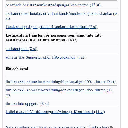
oanvända assistans­omkostnads­pengar kan sparas (13 st)
assistent­löner betalas ut vid en kunds/medlems sjukhus­vistelse (9
st)
kundens uppsägnings­tid är 4 veckor eller kortare (7 st)
kostnads­fria tjänster för personer som ännu inte fått
assistans­beslut eller inte är kund (14 st)
assistentpool (8 st)
som är IfA Supporter eller IfA-godkända (1 st)
lön och avtal
timlön exkl. semester-ersättning/lön överstiger 155:- timme (7 st)
timlön exkl. semester-ersättning/lön överstiger 145:- timme (12
st)
timlön inte uppgetts (8 st)
kollektivavtal Vård­företagarna­/­Almega-Kommunal (11 st)
Visa samtliga anordnare av personlig assistans i Örebro län
eller