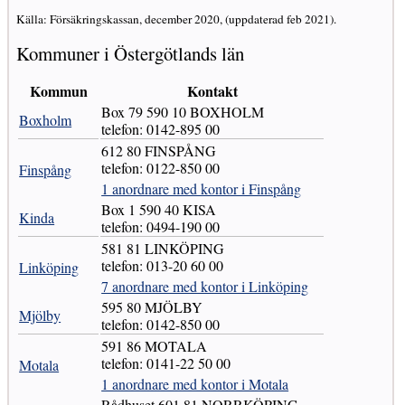
Källa: Försäkringskassan, december 2020, (uppdaterad feb 2021).
Kommuner i Östergötlands län
Kommun
Kontakt
Box 79 590 10 BOXHOLM
Boxholm
telefon: 0142-895 00
612 80 FINSPÅNG
telefon: 0122-850 00
Finspång
1 anordnare med kontor i Finspång
Box 1 590 40 KISA
Kinda
telefon: 0494-190 00
581 81 LINKÖPING
telefon: 013-20 60 00
Linköping
7 anordnare med kontor i Linköping
595 80 MJÖLBY
Mjölby
telefon: 0142-850 00
591 86 MOTALA
telefon: 0141-22 50 00
Motala
1 anordnare med kontor i Motala
Rådhuset 601 81 NORRKÖPING