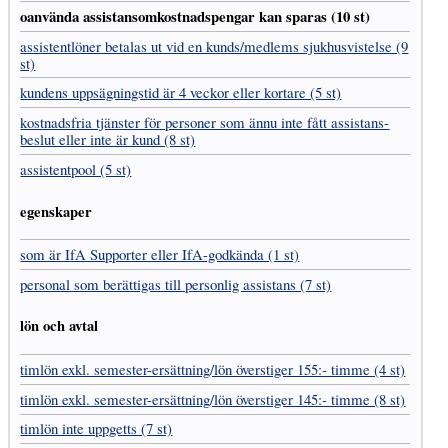
oanvända assistans­omkostnads­pengar kan sparas (10 st)
assistent­löner betalas ut vid en kunds/medlems sjukhus­vistelse (9
st)
kundens uppsägnings­tid är 4 veckor eller kortare (5 st)
kostnads­fria tjänster för personer som ännu inte fått assistans­
beslut eller inte är kund (8 st)
assistentpool (5 st)
egenskaper
som är IfA Supporter eller IfA-godkända (1 st)
personal som berättigas till personlig assistans (7 st)
lön och avtal
timlön exkl. semester-ersättning/lön överstiger 155:- timme (4 st)
timlön exkl. semester-ersättning/lön överstiger 145:- timme (8 st)
timlön inte uppgetts (7 st)