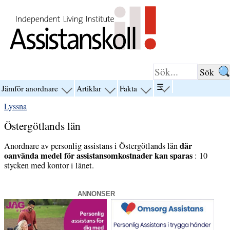
Hoppa till innehåll
☰
Jämför anordnare
Artiklar
Fakta
visa
visa
visa
visa
menyn
menyn
menyn
menyn
Lyssna
för
för
för
för
“☰”
“Jämför
“Artiklar”
“Fakta”
Östergötlands län
anordnare”
där
Anordnare av personlig assistans i Östergötlands län
oanvända medel för assistansomkostnader kan sparas
: 10
stycken med kontor i länet.
ANNONSER