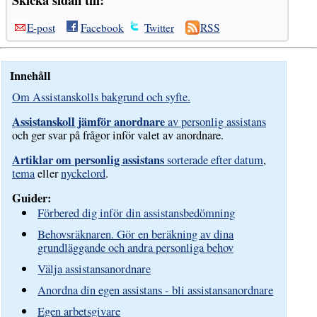
E-post
Facebook
Twitter
RSS
Innehåll
Om Assistanskolls bakgrund och syfte.
Assistanskoll jämför anordnare
av personlig assistans
och ger svar på frågor inför valet av anordnare.
Artiklar om personlig assistans
sorterade efter datum
,
tema
eller
nyckelord
.
Guider:
Förbered dig inför din assistansbedömning
Behovsräknaren. Gör en beräkning av dina
grundläggande och andra personliga behov
Välja assistansanordnare
Anordna din egen assistans - bli assistansanordnare
Egen arbetsgivare