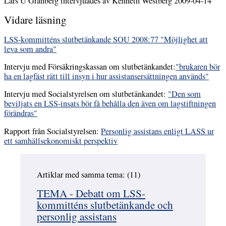
Lars U Granberg intervjuades av Kenneth Westberg 2009-04-14
Vidare läsning
LSS-kommitténs slutbetänkande SOU 2008:77 "Möjlighet att
leva som andra"
Intervju med Försäkringskassan om slutbetänkandet:
"brukaren bör
ha en lagfäst rätt till insyn i hur assistansersättningen används"
Intervju med Socialstyrelsen om slutbetänkandet:
"Den som
beviljats en LSS-insats bör få behålla den även om lagstiftningen
förändras"
Rapport från Socialstyrelsen:
Personlig assistans enligt LASS ur
ett samhällsekonomiskt perspektiv
Artiklar med samma tema: (11)
Hoppa över
TEMA - Debatt om LSS-
kommitténs slutbetänkande och
personlig assistans