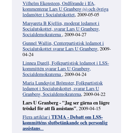
Vilhelm Ekensteen, Ordförande i IfA,
kommenterar Lars U Granberg (s) och övriga
ledamöter i Socialutskottet
, 2009-05-05
Margareta B Kjellin, moderat ledamot i
Socialutskottet, svarar Lars U Granberg,
Socialdemokraterna
, 2009-04-27
Gunnel Wallin, Centerpartistisk ledamot i
Socialutskottet svarar Lars U Granberg
, 2009-
04-24
Linnea Darell, Folkpartistisk ledamot i LSS-
kommittén svarar Lars U Granberg,
Socialdemokraterna
, 2009-04-24
Maria Lundqvist Brömster, Folkpartistisk
ledamot i Socialutskottet, svarar Lars U
Granberg, Socialdemokraterna
, 2009-04-22
Lars U Granberg - "Jag ser gärna en lägre
tröskel för att få assistans"
, 2009-04-15
TEMA - Debatt om LSS-
Flera artiklar i
kommitténs slutbetänkande och personlig
assistans
...