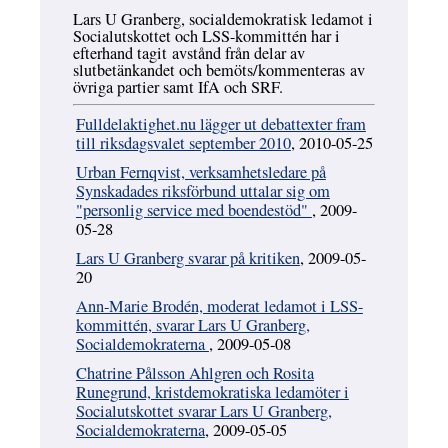
Lars U Granberg, socialdemokratisk ledamot i
Socialutskottet och LSS-kommittén har i
efterhand tagit avstånd från delar av
slutbetänkandet och bemöts/kommenteras av
övriga partier samt IfA och SRF.
Fulldelaktighet.nu lägger ut debattexter fram
till riksdagsvalet september 2010
, 2010-05-25
Urban Fernqvist, verksamhetsledare på
Synskadades riksförbund uttalar sig om
"personlig service med boendestöd"
, 2009-
05-28
Lars U Granberg svarar på kritiken
, 2009-05-
20
Ann-Marie Brodén, moderat ledamot i LSS-
kommittén, svarar Lars U Granberg,
Socialdemokraterna
, 2009-05-08
Chatrine Pålsson Ahlgren och Rosita
Runegrund, kristdemokratiska ledamöter i
Socialutskottet svarar Lars U Granberg,
Socialdemokraterna
, 2009-05-05