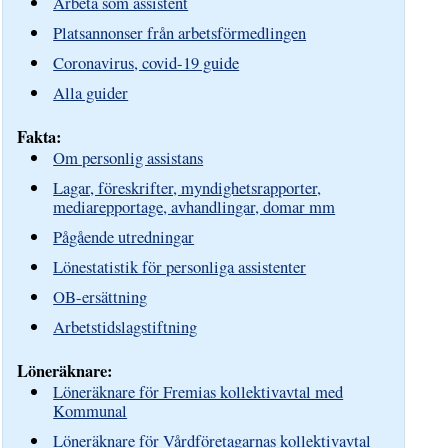
Arbeta som assistent
Platsannonser från arbetsförmedlingen
Coronavirus, covid-19 guide
Alla guider
Fakta:
Om personlig assistans
Lagar, föreskrifter, myndighetsrapporter,
mediarepportage, avhandlingar, domar mm
Pågående utredningar
Lönestatistik för personliga assistenter
OB-ersättning
Arbetstidslagstiftning
Löneräknare:
Löneräknare för Fremias kollektivavtal med
Kommunal
Löneräknare för Vårdföretagarnas kollektivavtal