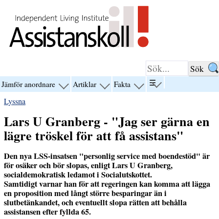
Hoppa till innehåll
☰
Jämför anordnare
Artiklar
Fakta
visa
visa
visa
visa
menyn
menyn
menyn
menyn
Lyssna
för
för
för
för
“☰”
“Jämför
“Artiklar”
“Fakta”
Lars U Granberg - "Jag ser gärna en
anordnare”
lägre tröskel för att få assistans"
Den nya LSS-insatsen "personlig service med boendestöd" är
för osäker och bör slopas, enligt Lars U Granberg,
socialdemokratisk ledamot i Socialutskottet.
Samtidigt varnar han för att regeringen kan komma att lägga
en proposition med långt större besparingar än i
slutbetänkandet, och eventuellt slopa rätten att behålla
assistansen efter fyllda 65.