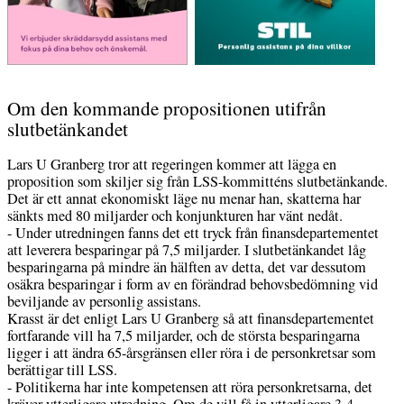
Om den kommande propositionen utifrån
slutbetänkandet
Lars U Granberg tror att regeringen kommer att lägga en
proposition som skiljer sig från LSS-kommitténs slutbetänkande.
Det är ett annat ekonomiskt läge nu menar han, skatterna har
sänkts med 80 miljarder och konjunkturen har vänt nedåt.
- Under utredningen fanns det ett tryck från finansdepartementet
att leverera besparingar på 7,5 miljarder. I slutbetänkandet låg
besparingarna på mindre än hälften av detta, det var dessutom
osäkra besparingar i form av en förändrad behovsbedömning vid
beviljande av personlig assistans.
Krasst är det enligt Lars U Granberg så att finansdepartementet
fortfarande vill ha 7,5 miljarder, och de största besparingarna
ligger i att ändra 65-årsgränsen eller röra i de personkretsar som
berättigar till LSS.
- Politikerna har inte kompetensen att röra personkretsarna, det
kräver ytterligare utredning. Om de vill få in ytterligare 3-4