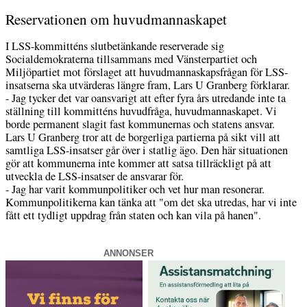
Reservationen om huvudmannaskapet
I LSS-kommitténs slutbetänkande reserverade sig
Socialdemokraterna tillsammans med Vänsterpartiet och
Miljöpartiet mot förslaget att huvudmannaskapsfrågan för LSS-
insatserna ska utvärderas längre fram, Lars U Granberg förklarar.
- Jag tycker det var oansvarigt att efter fyra års utredande inte ta
ställning till kommitténs huvudfråga, huvudmannaskapet. Vi
borde permanent slagit fast kommunernas och statens ansvar.
Lars U Granberg tror att de borgerliga partierna på sikt vill att
samtliga LSS-insatser går över i statlig ägo. Den här situationen
gör att kommunerna inte kommer att satsa tillräckligt på att
utveckla de LSS-insatser de ansvarar för.
- Jag har varit kommunpolitiker och vet hur man resonerar.
Kommunpolitikerna kan tänka att "om det ska utredas, har vi inte
fått ett tydligt uppdrag från staten och kan vila på hanen".
ANNONSER