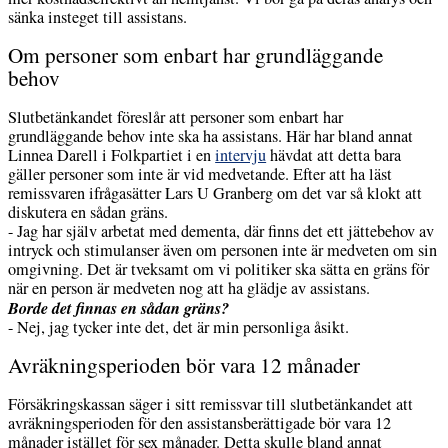
sänka insteget till assistans.
Om personer som enbart har grundläggande
behov
Slutbetänkandet föreslår att personer som enbart har
grundläggande behov inte ska ha assistans. Här har bland annat
Linnea Darell i Folkpartiet i en
intervju
hävdat att detta bara
gäller personer som inte är vid medvetande. Efter att ha läst
remissvaren ifrågasätter Lars U Granberg om det var så klokt att
diskutera en sådan gräns.
- Jag har själv arbetat med dementa, där finns det ett jättebehov av
intryck och stimulanser även om personen inte är medveten om sin
omgivning. Det är tveksamt om vi politiker ska sätta en gräns för
när en person är medveten nog att ha glädje av assistans.
Borde det finnas en sådan gräns?
- Nej, jag tycker inte det, det är min personliga åsikt.
Avräkningsperioden bör vara 12 månader
Försäkringskassan säger i sitt remissvar till slutbetänkandet att
avräkningsperioden för den assistansberättigade bör vara 12
månader istället för sex månader. Detta skulle bland annat