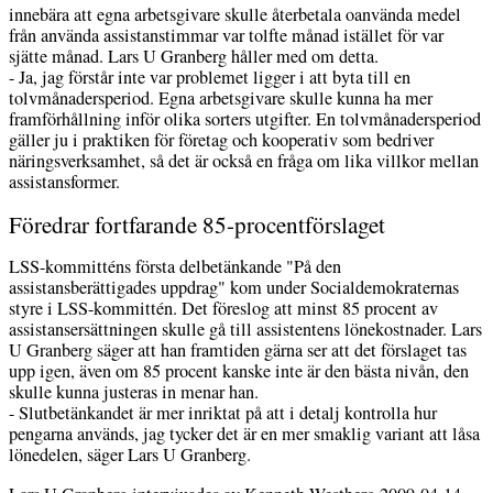
innebära att egna arbetsgivare skulle återbetala oanvända medel
från använda assistanstimmar var tolfte månad istället för var
sjätte månad. Lars U Granberg håller med om detta.
- Ja, jag förstår inte var problemet ligger i att byta till en
tolvmånadersperiod. Egna arbetsgivare skulle kunna ha mer
framförhållning inför olika sorters utgifter. En tolvmånadersperiod
gäller ju i praktiken för företag och kooperativ som bedriver
näringsverksamhet, så det är också en fråga om lika villkor mellan
assistansformer.
Föredrar fortfarande 85-procentförslaget
LSS-kommitténs första delbetänkande "På den
assistansberättigades uppdrag" kom under Socialdemokraternas
styre i LSS-kommittén. Det föreslog att minst 85 procent av
assistansersättningen skulle gå till assistentens lönekostnader. Lars
U Granberg säger att han framtiden gärna ser att det förslaget tas
upp igen, även om 85 procent kanske inte är den bästa nivån, den
skulle kunna justeras in menar han.
- Slutbetänkandet är mer inriktat på att i detalj kontrolla hur
pengarna används, jag tycker det är en mer smaklig variant att låsa
lönedelen, säger Lars U Granberg.