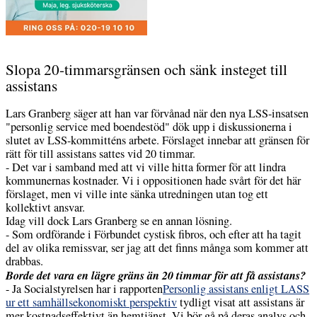
Slopa 20-timmarsgränsen och sänk insteget till
assistans
Lars Granberg säger att han var förvånad när den nya LSS-insatsen
"personlig service med boendestöd" dök upp i diskussionerna i
slutet av LSS-kommitténs arbete. Förslaget innebar att gränsen för
rätt för till assistans sattes vid 20 timmar.
- Det var i samband med att vi ville hitta former för att lindra
kommunernas kostnader. Vi i oppositionen hade svårt för det här
förslaget, men vi ville inte sänka utredningen utan tog ett
kollektivt ansvar.
Idag vill dock Lars Granberg se en annan lösning.
- Som ordförande i Förbundet cystisk fibros, och efter att ha tagit
del av olika remissvar, ser jag att det finns många som kommer att
drabbas.
Borde det vara en lägre gräns än 20 timmar för att få assistans?
- Ja Socialstyrelsen har i rapporten
Personlig assistans enligt LASS
ur ett samhällsekonomiskt perspektiv
tydligt visat att assistans är
mer kostnadseffektivt än hemtjänst. Vi bör gå på deras analys och