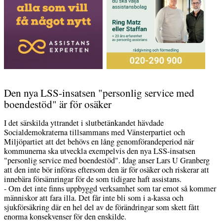
Den nya LSS-insatsen "personlig service med
boendestöd" är för osäker
I det särskilda yttrandet i slutbetänkandet hävdade
Socialdemokraterna tillsammans med Vänsterpartiet och
Miljöpartiet att det behövs en lång genomförandeperiod när
kommunerna ska utveckla exempelvis den nya LSS-insatsen
"personlig service med boendestöd". Idag anser Lars U Granberg
att den inte bör införas eftersom den är för osäker och riskerar att
innebära försämringar för de som tidigare haft assistans.
- Om det inte finns uppbyggd verksamhet som tar emot så kommer
människor att fara illa. Det får inte bli som i a-kassa och
sjukförsäkring där en hel del av de förändringar som skett fått
enorma konsekvenser för den enskilde.