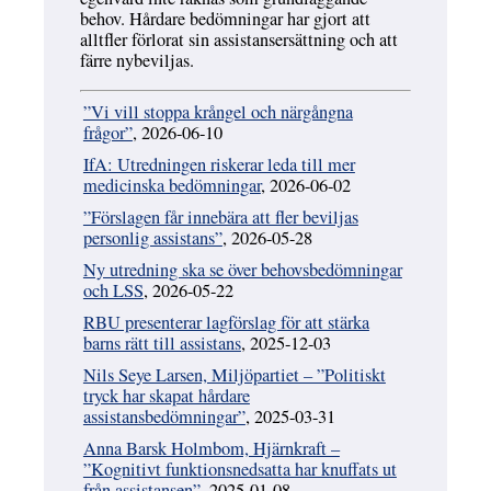
behov. Hårdare bedömningar har gjort att
alltfler förlorat sin assistansersättning och att
färre nybeviljas.
”Vi vill stoppa krångel och närgångna
frågor”
, 2026-06-10
IfA: Utredningen riskerar leda till mer
medicinska bedömningar
, 2026-06-02
”Förslagen får innebära att fler beviljas
personlig assistans”
, 2026-05-28
Ny utredning ska se över behovsbedömningar
och LSS
, 2026-05-22
RBU presenterar lagförslag för att stärka
barns rätt till assistans
, 2025-12-03
Nils Seye Larsen, Miljöpartiet – ”Politiskt
tryck har skapat hårdare
assistansbedömningar”
, 2025-03-31
Anna Barsk Holmbom, Hjärnkraft –
”Kognitivt funktionsnedsatta har knuffats ut
från assistansen”
, 2025-01-08