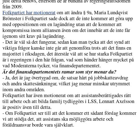
just detta behövs, eftersom de är bundna av regeringsrättsdomen
från 2009.
Folkpartiet har motionerat
om att ändra § 9a, Maria Lundqvist
Brömster i Folkpartiet sade dock att de inte kommer att göra upp
med oppositionen om en lagändring utan att de kommer att
kompromissa inom alliansen även om det innebär att de inte får
igenom sitt krav på lagändring.
- Det är väl så det fungerar, sedan kan man tycka att det synd att
viktiga frågor kanske inte går att genomföra trots att det finns en
majoritet i riksdagen, det återstår väl att se hur starka Folkpartiet
är i regeringen i den här frågan, vad som händer hänger mycket på
vad Moderaterna tycker, via finansdepartementet.
Är det finansdepartementets ramar som styr menar du?
- Ja, det är jag övertygad om, de satsar hårt på jobbskatteavdrag
och andra skattesänkningar, vilket jag menar minskar utrymmet
inom andra områden.
Folkpartiet har även motionerat om att assistansberättigades rätt
till arbete och att bilda familj tydliggörs i LSS, Lennart Axelsson
är positiv även till detta.
- Om Folkpartiet ser till att det kommer ett sådant förslag kommer
vi att stödja det, att assistans ska möjliggöra arbete och
föräldraansvar borde vara självklart.