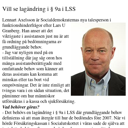
Vill se lagändring i § 9a i LSS
Lennart Axelsson är Socialdemokraternas nya talesperson i
funktionshinderfrågor efter
Lars U
Granberg. Han anser att det
viktigaste i assistansen just nu är att
få ordning på bedömningarna av
grundläggande behov.
- Jag var nyligen med på en
tillställning där jag såg oron hos
många assistansberättigade med
omfattande behov som känner att
deras assistans kan komma att
minskas eller tas bort vid
omprövningar. Det är inte rimligt att
tvingas vara i en sådan situation, det
påminner om hur människor
utförsäkras i a-kassa och sjukförsäkring.
Vad behöver göras?
- Det behövs en lagändring i § 9a i LSS där grundläggande behov
definieras så att man återgår till hur de bedömdes före 2007. När vi
hörde Försäkringskassan i Socialutskottet i våras sade de själva att