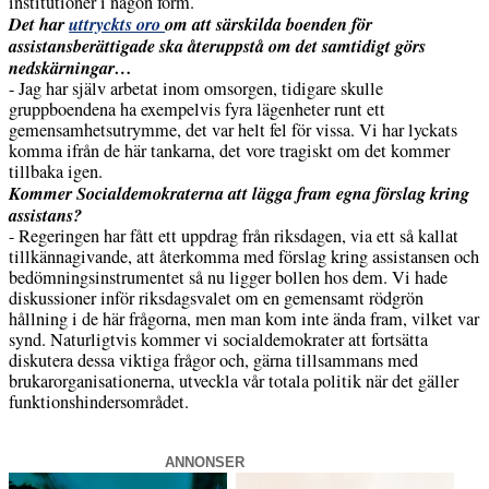
institutioner i någon form.
Det har
uttryckts oro
om att särskilda boenden för
assistansberättigade ska återuppstå om det samtidigt görs
nedskärningar…
- Jag har själv arbetat inom omsorgen, tidigare skulle
gruppboendena ha exempelvis fyra lägenheter runt ett
gemensamhetsutrymme, det var helt fel för vissa. Vi har lyckats
komma ifrån de här tankarna, det vore tragiskt om det kommer
tillbaka igen.
Kommer Socialdemokraterna att lägga fram egna förslag kring
assistans?
- Regeringen har fått ett uppdrag från riksdagen, via ett så kallat
tillkännagivande, att återkomma med förslag kring assistansen och
bedömningsinstrumentet så nu ligger bollen hos dem. Vi hade
diskussioner inför riksdagsvalet om en gemensamt rödgrön
hållning i de här frågorna, men man kom inte ända fram, vilket var
synd. Naturligtvis kommer vi socialdemokrater att fortsätta
diskutera dessa viktiga frågor och, gärna tillsammans med
brukarorganisationerna, utveckla vår totala politik när det gäller
funktionshindersområdet.
ANNONSER