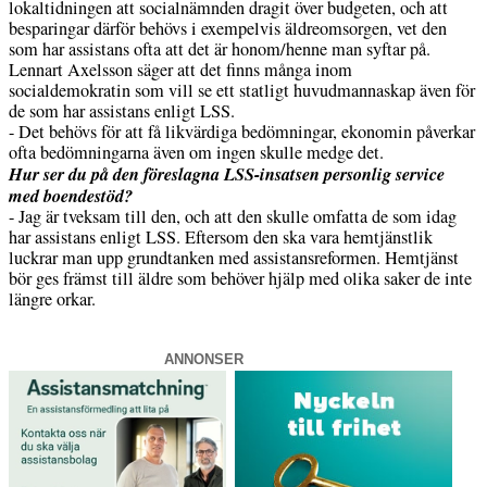
lokaltidningen att socialnämnden dragit över budgeten, och att
besparingar därför behövs i exempelvis äldreomsorgen, vet den
som har assistans ofta att det är honom/henne man syftar på.
Lennart Axelsson säger att det finns många inom
socialdemokratin som vill se ett statligt huvudmannaskap även för
de som har assistans enligt LSS.
- Det behövs för att få likvärdiga bedömningar, ekonomin påverkar
ofta bedömningarna även om ingen skulle medge det.
Hur ser du på den föreslagna LSS-insatsen personlig service
med boendestöd?
- Jag är tveksam till den, och att den skulle omfatta de som idag
har assistans enligt LSS. Eftersom den ska vara hemtjänstlik
luckrar man upp grundtanken med assistansreformen. Hemtjänst
bör ges främst till äldre som behöver hjälp med olika saker de inte
längre orkar.
ANNONSER