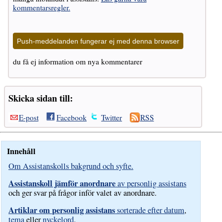
kommentarsregler.
Push-meddelanden fungerar ej med denna browser
du få ej information om nya kommentarer
Skicka sidan till:
E-post
Facebook
Twitter
RSS
Innehåll
Om Assistanskolls bakgrund och syfte.
Assistanskoll jämför anordnare
av personlig assistans
och ger svar på frågor inför valet av anordnare.
Artiklar om personlig assistans
sorterade efter datum
,
tema
eller
nyckelord
.