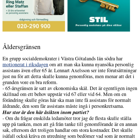
Åldersgränsen
En grupp socialdemokrater i Västra Götalands län södra har
motionerat i riksdagen
om att man ska kunna nyansöka personlig
assistans även efter 65 år. Lennart Axelsson ser inte förutsättningar
just nu för att detta skulle kunna genomföras, men menar att det i
grunden vore en bra reform.
- 65-årsgränsen är satt av ekonomiska skäl. Det är egentligen ingen
skillnad om ett behov uppstår vid 67 eller vid 64. Men om en
förändring skulle göras här ska man inte få assistans för normalt
åldrande, den som får assistans måste ingå i personkretsarna.
Hur stor är den här åsikten inom partiet?
- Om du frågar enskilda ledamöter tror jag de flesta skulle ställa
upp på tanken, men att gå från tanke till genomförande är en annan
sak, eftersom det troligen handlar om stora kostnader. Det skulle
isåfall också kräva en utredning som bedömer vad som är normalt