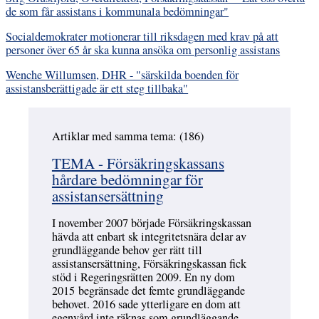
de som får assistans i kommunala bedömningar"
Socialdemokrater motionerar till riksdagen med krav på att
personer över 65 år ska kunna ansöka om personlig assistans
Wenche Willumsen, DHR - "särskilda boenden för
assistansberättigade är ett steg tillbaka"
Artiklar med samma tema: (186)
Hoppa över
TEMA - Försäkringskassans
hårdare bedömningar för
assistansersättning
I november 2007 började Försäkringskassan
hävda att enbart sk integritetsnära delar av
grundläggande behov ger rätt till
assistansersättning, Försäkringskassan fick
stöd i Regeringsrätten 2009. En ny dom
2015 begränsade det femte grundläggande
behovet. 2016 sade ytterligare en dom att
egenvård inte räknas som grundläggande