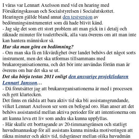
I våras var Lennart Axelsson med vid en hearing med
Försäkringskassan och Socialstyrelsen i Socialutskottet.
Hearingen gällde bland annat
den testversion
av
bedömningsinstrumentet som då hade blivit känd.
- Jag såg det som ett stort problem att man gick in i detalj och
räknade minuter för toalettbesök, alla vara överens om att man inte
kan hantera människor så.
Hur ska man göra en bedömning?
- Om man ska få en likvärdighet över landet behövs det något sorts
instrument, men det ska utformas tillsammans med
brukarorganisationerna, och det bör inte användas förrän man är
överens om hur det ska se ut.
Det ska börja testas 2011 enligt
den ansvarige projektledaren
Lennart Jansson
…
- Då förutsätter jag att brukarorganisationerna är med i processen
och gett klartecken.
Det finns en rädsla att bara aktiv tid ska bli assistansgrundande,
vilket Lennart Axelsson ser som en befogad oro. Han anser att det
behövs assistanstid mellan aktiva perioder för att intentionerna om
att kunna leva ett liv som andra ska kunna uppfyllas.
- Här skulle ett borttagande av 20-timmarsgränsen och statligt
huvudmannaskap för all assistans kunna minska motiveringen att
räkna minuter och aktiv tid, tidsgränser mellan olika huvudmän