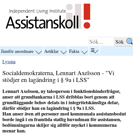
Hoppa till innehåll
☰
Jämför anordnare
Artiklar
Fakta
visa
visa
visa
visa
menyn
menyn
menyn
menyn
Lyssna
för
för
för
för
“☰”
“Jämför
“Artiklar”
“Fakta”
Socialdemokraterna, Lennart Axelsson - "Vi
anordnare”
stödjer en lagändring i § 9a i LSS"
Lennart Axelsson, ny talesperson i funktionshinderfrågor,
anser att grundtankarna i LSS dribblas bort genom att
grundläggande behov delats in i integritetskänsliga delar,
därför stödjer han en lagändring i § 9a i LSS.
Han anser även att personer med kommunala assistansbeslut
borde ingå i en framtida statlig huvudman för assistansen,
bedömningarna skiljer sig alltför mycket i kommunerna
menar han.