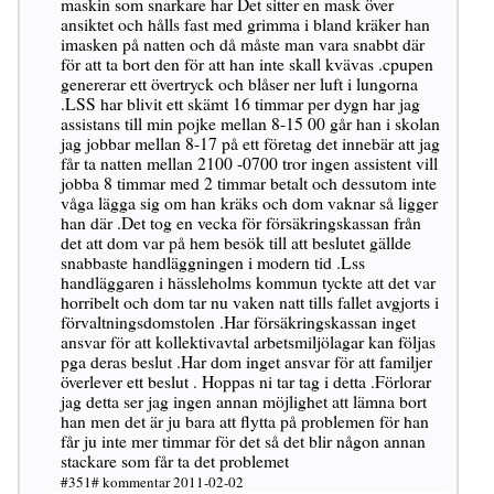
maskin som snarkare har Det sitter en mask över
ansiktet och hålls fast med grimma i bland kräker han
imasken på natten och då måste man vara snabbt där
för att ta bort den för att han inte skall kvävas .cpupen
genererar ett övertryck och blåser ner luft i lungorna
.LSS har blivit ett skämt 16 timmar per dygn har jag
assistans till min pojke mellan 8-15 00 går han i skolan
jag jobbar mellan 8-17 på ett företag det innebär att jag
får ta natten mellan 2100 -0700 tror ingen assistent vill
jobba 8 timmar med 2 timmar betalt och dessutom inte
våga lägga sig om han kräks och dom vaknar så ligger
han där .Det tog en vecka för försäkringskassan från
det att dom var på hem besök till att beslutet gällde
snabbaste handläggningen i modern tid .Lss
handläggaren i hässleholms kommun tyckte att det var
horribelt och dom tar nu vaken natt tills fallet avgjorts i
förvaltningsdomstolen .Har försäkringskassan inget
ansvar för att kollektivavtal arbetsmiljölagar kan följas
pga deras beslut .Har dom inget ansvar för att familjer
överlever ett beslut . Hoppas ni tar tag i detta .Förlorar
jag detta ser jag ingen annan möjlighet att lämna bort
han men det är ju bara att flytta på problemen för han
får ju inte mer timmar för det så det blir någon annan
stackare som får ta det problemet
#351# kommentar 2011-02-02