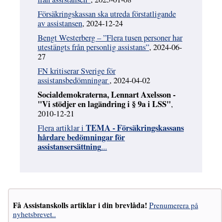
Försäkringskassan ska utreda förstatligande
av assistansen
, 2024-12-24
Bengt Westerberg – ”Flera tusen personer har
utestängts från personlig assistans”
, 2024-06-
27
FN kritiserar Sverige för
assistansbedömningar
, 2024-04-02
Socialdemokraterna, Lennart Axelsson -
"Vi stödjer en lagändring i § 9a i LSS"
,
2010-12-21
TEMA - Försäkringskassans
Flera artiklar i
hårdare bedömningar för
assistansersättning
...
Få Assistanskolls artiklar i din brevlåda!
Prenumerera på
nyhetsbrevet..