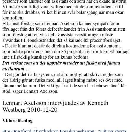
personer som ansöker om assistans och som har en okänd historik.
Vi måste samtidigt vara tydliga med att de som reformen är till
för inte ska drabbas, vilket blir en svår balansgång när man ökar
kontrollen.
Ett annat förslag som Lennart Axelsson känner sympati för är
förslaget från det första delbetänkandet från Assistanskommitten
som föreslog att en viss del av assistansersättningen måste
användas till lönekostnader, det så kallade 85-procentförslaget.
- Det är klart att det är de direkta kostnaderna för assistenterna
som måste prioriteras men om 85 procent är en rimlig nivå har jag
inte tillräcklig kunskap för att kunna bedöma.
Det verkar som att det uppstår metoder att fuska med jämna
mellanrum…
- Det gör det i alla system, det är omöjligt att skriva regler som
det aldrig går att fuska med, all lagstiftning måste ses över med
jämna mellanrum. Det viktiga är att de som har behoven ändå får
stöd, säger Lennart Axelsson.
Lennart Axelsson intervjuades av Kenneth
Westberg 2010-12-20
Vidare läsning
Stig Orustfjord, Överdirektör, Försäkringskassan - "Låt oss överta