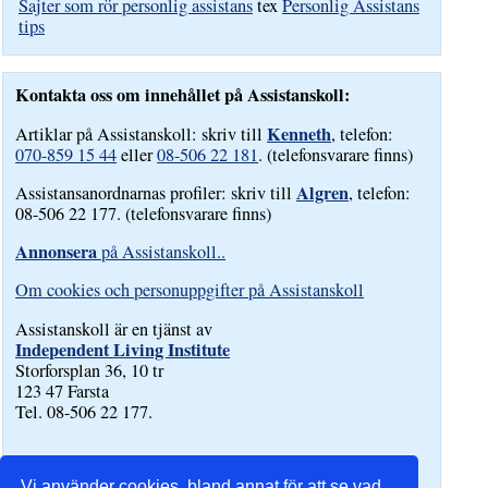
Sajter som rör personlig assistans
tex
Personlig Assistans
tips
Kontakta oss om innehållet på Assistanskoll:
Kenneth
Artiklar på Assistanskoll: skriv till
, telefon:
070-859 15 44
eller
08-506 22 181
. (telefonsvarare finns)
Algren
Assistansanordnarnas profiler: skriv till
, telefon:
08-506 22 177. (telefonsvarare finns)
Annonsera
på Assistanskoll..
Om cookies och personuppgifter på Assistanskoll
Assistanskoll är en tjänst av
Independent Living Institute
Storforsplan 36, 10 tr
123 47 Farsta
Tel. 08-506 22 177.
Vi använder cookies, bland annat för att se vad