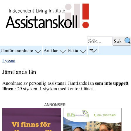
Hoppa till innehåll
☰
Jämför anordnare
Artiklar
Fakta
visa
visa
visa
visa
menyn
menyn
menyn
menyn
Lyssna
för
för
för
för
“☰”
“Jämför
“Artiklar”
“Fakta”
Jämtlands län
anordnare”
som inte uppgett
Anordnare av personlig assistans i Jämtlands län
lönen
: 29 stycken, 1 stycken med kontor i länet.
ANNONSER