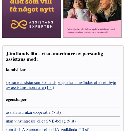
Jämtlands län - visa anordnare av personlig
assistans med:
kundvilkor
sparade assistans­omkostnads­pengar kan användas efter ett byte
av assistans­anordnare (1 st)
egenskaper
assistans­brukar­kooperativ (7 st)
utan vinst­intresse eller SVB-bolag (9 st)
som är IfA Supporter eller IfA-godkända (13 st)