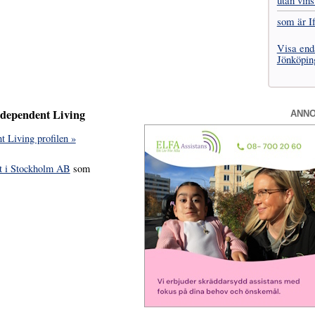
utan vins
som är I
Visa end
Jönköpin
ndependent Living
ANN
t Living profilen »
t i Stockholm AB
som