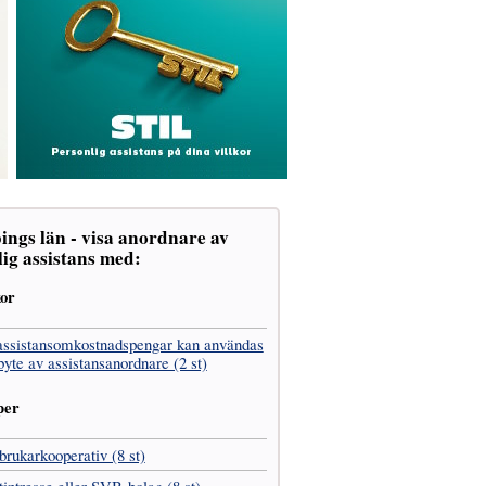
ings län - visa anordnare av
ig assistans med:
kor
assistans­omkostnads­pengar kan användas
 byte av assistans­anordnare (2 st)
per
­brukar­kooperativ (8 st)