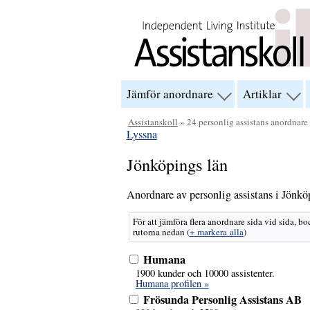
Hoppa till innehåll
Jämför anordnare
Artiklar
visa
visa
menyn
men
för
för
Assistanskoll
» 24 personlig assistans anordnare
“Jämför
“Arti
Lyssna
anordnare”
Jönköpings län
Anordnare av personlig assistans i Jönkö
För att jämföra flera anordnare sida vid sida, bo
rutorna nedan
(
+ markera alla
)
Humana
1900 kunder och 10000 assistenter.
Humana profilen »
Frösunda Personlig Assistans AB