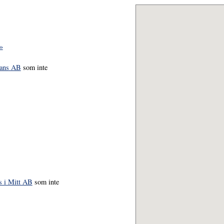
»
tans AB
som inte
s i Mitt AB
som inte