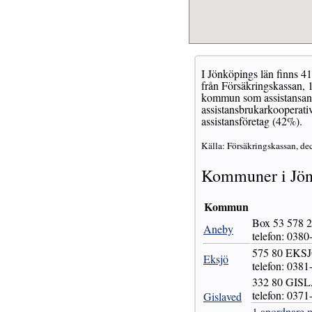
I Jönköpings län finns 41
från Försäkringskassan, 1
kommun som assistansanor
assistansbrukarkooperativ
assistansföretag (42%).
Källa: Försäkringskassan, de
Kommuner i Jön
Kommun
Box 53 578
Aneby
telefon: 0380
575 80 EKS
Eksjö
telefon: 0381
332 80 GIS
telefon: 0371
Gislaved
1 anordnare m