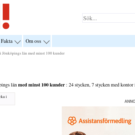
Fakta
Om oss
visa
visa
yn
menyn
menyn
för
för
 i Jönköpings län med minst 100 kunder
klar”
“Fakta”
“Om
oss”
med minst 100 kunder
pings län
: 24 stycken, 7 stycken med kontor i
cka i
ANN