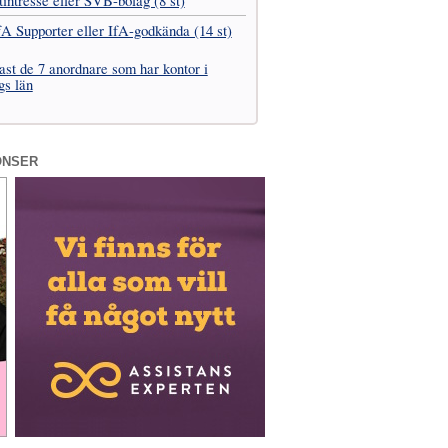
t­intresse eller SVB-bolag (8 st)
fA Supporter eller IfA-godkända (14 st)
ast de 7 anordnare som har kontor i
gs län
ONSER