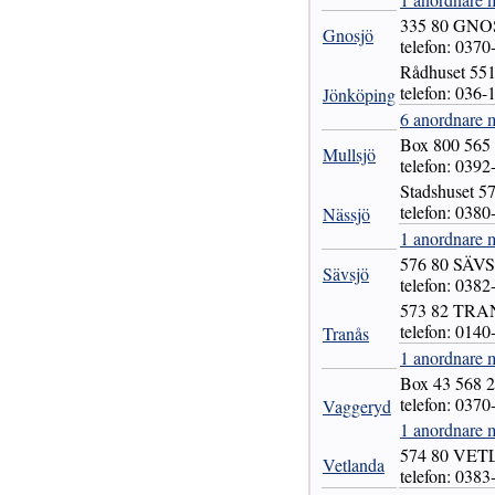
335 80 GNO
Gnosjö
telefon: 0370
Rådhuset 5
telefon: 036-
Jönköping
6 anordnare 
Box 800 56
Mullsjö
telefon: 0392
Stadshuset 
telefon: 0380
Nässjö
1 anordnare 
576 80 SÄV
Sävsjö
telefon: 0382
573 82 TR
telefon: 0140
Tranås
1 anordnare m
Box 43 568
telefon: 0370
Vaggeryd
1 anordnare 
574 80 VE
Vetlanda
telefon: 0383