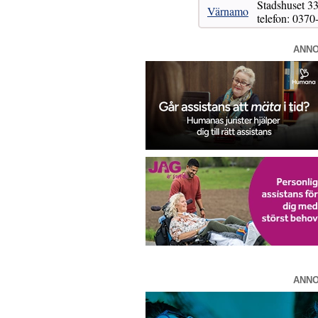
Stadshuset
Värnamo
telefon: 0370
ANN
ANN