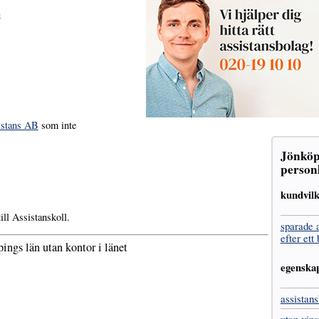
»
istans AB
som inte
Jönköp
personl
kundvil
ill Assistanskoll.
sparade 
efter ett
ings län utan kontor i länet
egenska
assistans