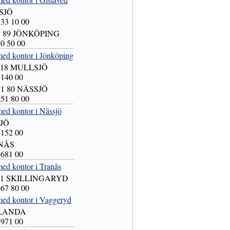
SJÖ
-33 10 00
51 89 JÖNKÖPING
10 50 00
med kontor i Jönköping
5 18 MULLSJÖ
-140 00
571 80 NÄSSJÖ
-51 80 00
med kontor i Nässjö
SJÖ
-152 00
ANÅS
-681 00
ed kontor i Tranås
 21 SKILLINGARYD
-67 80 00
med kontor i Vaggeryd
TLANDA
-971 00