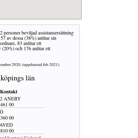
2 personer beviljad assistansersättning
57 av dessa (38%) anlitar sin
dnare, 83 anlitar ett
 (20%) och 176 anlitar ett
cember 2020, (uppdaterad feb 2021).
köpings län
Kontakt
 22 ANEBY
-461 00
JÖ
-360 00
LAVED
-810 00
ed kontor i Gislaved