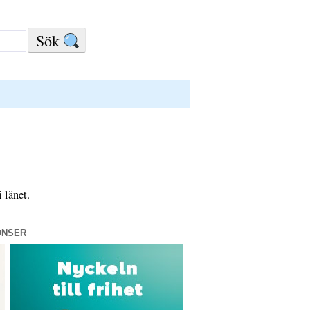
 länet.
ONSER