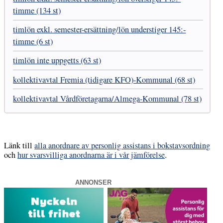
timme (134 st)
timlön exkl. semester-ersättning/lön understiger 145:-
timme (6 st)
timlön inte uppgetts (63 st)
kollektivavtal Fremia (tidigare KFO)-Kommunal (68 st)
kollektivavtal Vårdföretagarna/Almega-Kommunal (78 st)
Länk till
alla anordnare av personlig assistans i bokstavsordning
och
hur svarsvilliga anordnarna är i vår jämförelse
.
ANNONSER