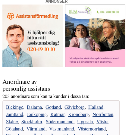
ANNONSER
Anordnare av
personlig assistans
203 anordnare som kan ta kunder i dessa län:
Blekinge
,
Dalarna
,
Gotland
,
Gävleborg
,
Halland
,
Jämtland
,
Jönköping
,
Kalmar
,
Kronoberg
,
Norrbotten
,
Skåne
,
Stockholm
,
Södermanland
,
Uppsala
,
Västra
Götaland
,
Värmland
,
Västmanland
,
Västernorrland
,