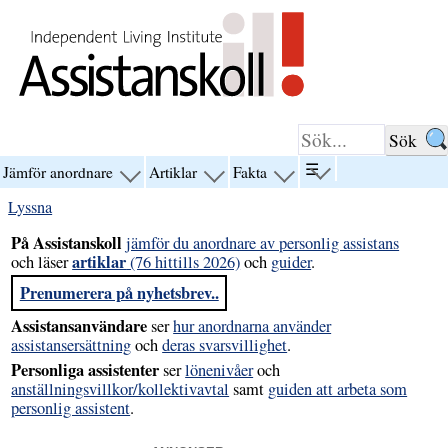
Hoppa till innehåll
☰
Jämför anordnare
Artiklar
Fakta
visa
visa
visa
visa
menyn
menyn
menyn
menyn
Lyssna
för
för
för
för
“☰”
“Jämför
“Artiklar”
“Fakta”
På Assistanskoll
jämför du anordnare av personlig assistans
anordnare”
artiklar
och läser
(76 hittills 2026)
och
guider
.
Prenumerera på nyhetsbrev..
Assistansanvändare
ser
hur anordnarna använder
assistansersättning
och
deras svarsvillighet
.
Personliga assistenter
ser
lönenivåer
och
anställningsvillkor/kollektivavtal
samt
guiden att arbeta som
personlig assistent
.