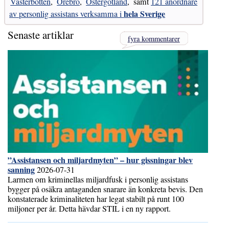
Västerbotten
,
Örebro
,
Östergötland
,
samt
121 anordnare
hela Sverige
av personlig assistans verksamma i
Senaste artiklar
fyra kommentarer
”Assistansen och miljardmyten” – hur gissningar blev
sanning
2026-07-31
Larmen om kriminellas miljardfusk i personlig assistans
bygger på osäkra antaganden snarare än konkreta bevis. Den
konstaterade kriminaliteten har legat stabilt på runt 100
miljoner per år. Detta hävdar STIL i en ny rapport.