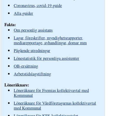
Coronavirus, covid-19 guide
Alla guider
Fakta:
Om personlig assistans
Lagar, föreskrifter, myndighetsrapporter,
mediarepportage, avhandlingar, domar mm
Pågående utredningar
Lönestatistik för personliga assistenter
OB-ersättning
Arbetstidslagstiftning
Löneräknare:
Löneräknare för Fremias kollektivavtal med
Kommunal
Löneräknare för Vårdföretagarnas kollektivavtal
med Kommunal
Löneräknare för KFS-kollektivavtalet