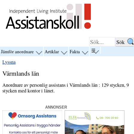
Hoppa till innehåll
☰
Jämför anordnare
Artiklar
Fakta
visa
visa
visa
visa
menyn
menyn
menyn
menyn
Lyssna
för
för
för
för
“☰”
“Jämför
“Artiklar”
“Fakta”
Värmlands län
anordnare”
Anordnare av personlig assistans i Värmlands län : 129 stycken, 9
stycken med kontor i länet.
ANNONSER