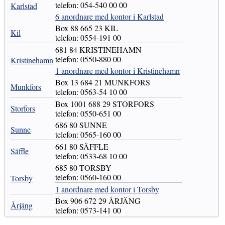
telefon: 054-540 00 00
Karlstad
6 anordnare med kontor i Karlstad
Box 88 665 23 KIL
Kil
telefon: 0554-191 00
681 84 KRISTINEHAMN
telefon: 0550-880 00
Kristinehamn
1 anordnare med kontor i Kristinehamn
Box 13 684 21 MUNKFORS
Munkfors
telefon: 0563-54 10 00
Box 1001 688 29 STORFORS
Storfors
telefon: 0550-651 00
686 80 SUNNE
Sunne
telefon: 0565-160 00
661 80 SÄFFLE
Säffle
telefon: 0533-68 10 00
685 80 TORSBY
telefon: 0560-160 00
Torsby
1 anordnare med kontor i Torsby
Box 906 672 29 ÅRJÄNG
Årjäng
telefon: 0573-141 00