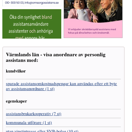
Värmlands län - visa anordnare av personlig
assistans med:
kundvilkor
sparade assistans­omkostnads­pengar kan användas efter ett byte
av assistans­anordnare (1 st)
egenskaper
assistans­brukar­kooperativ (7 st)
kommunala utförare (1 st)
utan vinst­intresse eller SVB-bolag (10 st)