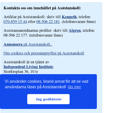
Kontakta oss om innehållet på Assistanskoll:
Kenneth
Artiklar på Assistanskoll: skriv till
, telefon:
070-859 15 44
eller
08-506 22 181
. (telefonsvarare finns)
Algren
Assistansanordnarnas profiler: skriv till
, telefon:
08-506 22 177. (telefonsvarare finns)
Annonsera
på Assistanskoll..
Om cookies och personuppgifter på Assistanskoll
Assistanskoll är en tjänst av
Independent Living Institute
Storforsplan 36, 10 tr
123 47 Farsta
Tel. 08-506 22 177.
Vi använder cookies, bland annat för att se vad
användarna läser på Assistanskoll
läs mer
Jag godkänner