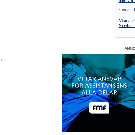
utan vins
som är I
Visa end
Norrbott
ANN
 »