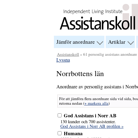
Hoppa till innehåll
Jämför anordnare
Artiklar
visa
visa
menyn
men
för
för
Assistanskoll
» 61 personlig assistans anordnare 
“Jämför
“Arti
Lyssna
anordnare”
Norrbottens län
Anordnare av personlig assistans i Norrb
För att jämföra flera anordnare sida vid sida, bo
rutorna nedan
(
+ markera alla
)
God Assistans i Norr AB
130 kunder och 700 assistenter.
God Assistans i Norr AB profilen »
Humana