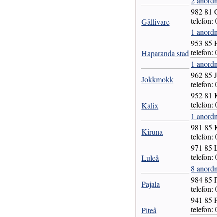
2 anord
982 81
telefon:
Gällivare
1 anordn
953 8
telefon:
Haparanda stad
1 anordn
962 8
Jokkmokk
telefon:
952 81
telefon:
Kalix
1 anordn
981 85
Kiruna
telefon:
971 85
telefon:
Luleå
8 anordn
984 85
Pajala
telefon:
941 85
telefon:
Piteå