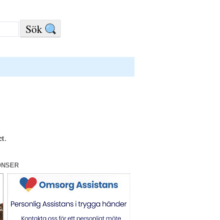
et.
ONSER