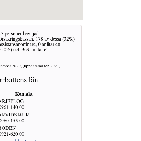
43 personer beviljad
 Försäkringskassan, 178 av dessa (32%)
sistansanordnare, 0 anlitar ett
 (0%) och 369 anlitar ett
cember 2020, (uppdaterad feb 2021).
rbottens län
Kontakt
 ARJEPLOG
 0961-140 00
 ARVIDSJAUR
 0960-155 00
 BODEN
 0921-620 00