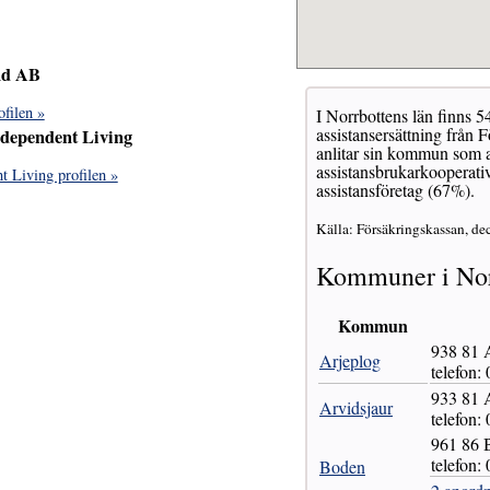
and AB
filen »
I Norrbottens län finns 5
assistansersättning från
ndependent Living
anlitar sin kommun som as
assistansbrukarkooperativ
t Living profilen »
assistansföretag (67%).
Källa: Försäkringskassan, de
Kommuner i Nor
Kommun
938 81
Arjeplog
telefon:
933 81
Arvidsjaur
telefon:
961 86
telefon:
Boden