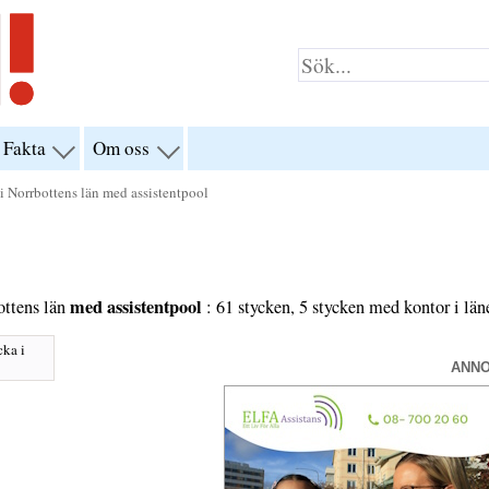
Fakta
Om oss
visa
visa
yn
menyn
menyn
för
för
i Norrbottens län med assistentpool
klar”
“Fakta”
“Om
oss”
med assistentpool
ottens län
: 61 stycken, 5 stycken med kontor i län
cka i
ANN