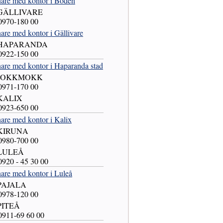
nare med kontor i Boden
 GÄLLIVARE
 0970-180 00
are med kontor i Gällivare
5 HAPARANDA
 0922-150 00
are med kontor i Haparanda stad
5 JOKKMOKK
 0971-170 00
 KALIX
 0923-650 00
are med kontor i Kalix
 KIRUNA
 0980-700 00
 LULEÅ
 0920 - 45 30 00
are med kontor i Luleå
 PAJALA
 0978-120 00
 PITEÅ
 0911-69 60 00