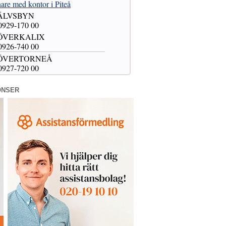
are med kontor i Piteå
 ÄLVSBYN
 0929-170 00
 ÖVERKALIX
 0926-740 00
5 ÖVERTORNEÅ
 0927-720 00
ONSER