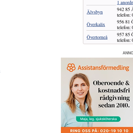
1 anordn
942 85
Älvsbyn
telefon:
956 81
Överkalix
telefon:
957 8
Övertorneå
telefon:
ANN
»