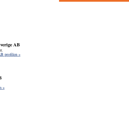
Sverige AB
r.
AB profilen »
B
n »