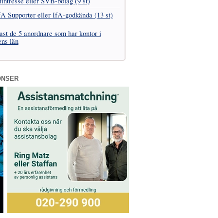
t­intresse eller SVB-bolag (9 st)
fA Supporter eller IfA-godkända (13 st)
ast de 5 anordnare som har kontor i
ens län
ONSER