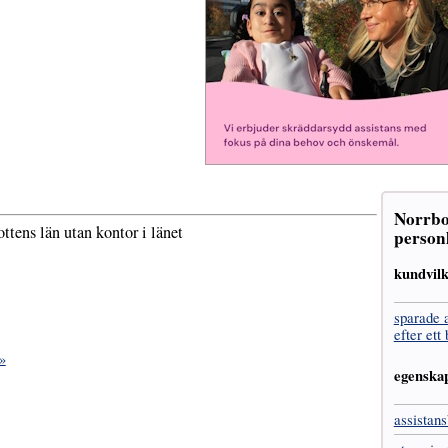
Norrbot
ttens län utan kontor i länet
personl
kundvil
sparade 
efter ett
»
egenska
assistans