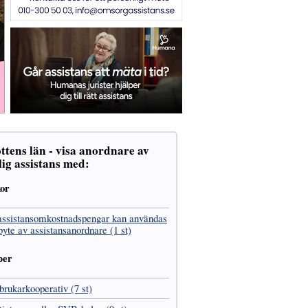
tens län - visa anordnare av
ig assistans med:
kor
assistans­omkostnads­pengar kan användas
 byte av assistans­anordnare (1 st)
per
­brukar­kooperativ (7 st)