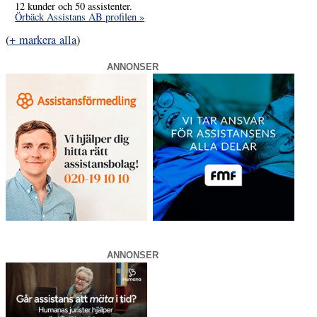
12 kunder och 50 assistenter.
Örbäck Assistans AB profilen »
(
+ markera alla
)
ANNONSER
ANNONSER