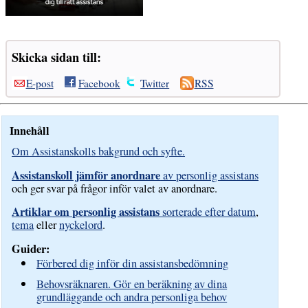
Skicka sidan till:
E-post
Facebook
Twitter
RSS
Innehåll
Om Assistanskolls bakgrund och syfte.
Assistanskoll jämför anordnare
av personlig assistans
och ger svar på frågor inför valet av anordnare.
Artiklar om personlig assistans
sorterade efter datum
,
tema
eller
nyckelord
.
Guider:
Förbered dig inför din assistansbedömning
Behovsräknaren. Gör en beräkning av dina
grundläggande och andra personliga behov