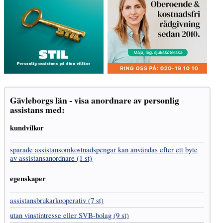
Gävleborgs län - visa anordnare av personlig
assistans med:
kundvilkor
sparade assistans­omkostnads­pengar kan användas efter ett byte
av assistans­anordnare (1 st)
egenskaper
assistans­brukar­kooperativ (7 st)
utan vinst­intresse eller SVB-bolag (9 st)