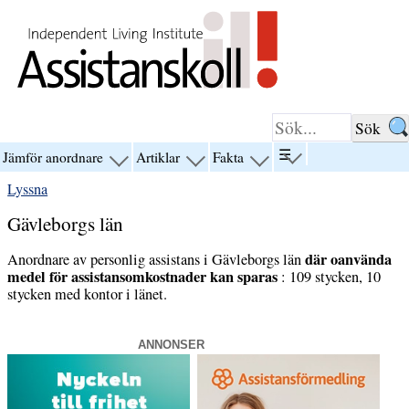
Hoppa till innehåll
☰
Jämför anordnare
Artiklar
Fakta
visa
visa
visa
visa
menyn
menyn
menyn
menyn
Lyssna
för
för
för
för
“☰”
“Jämför
“Artiklar”
“Fakta”
Gävleborgs län
anordnare”
där oanvända
Anordnare av personlig assistans i Gävleborgs län
medel för assistansomkostnader kan sparas
: 109 stycken, 10
stycken med kontor i länet.
ANNONSER