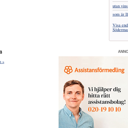
utan vins
som är I
Visa end
Söderman
AB
ANN
n »