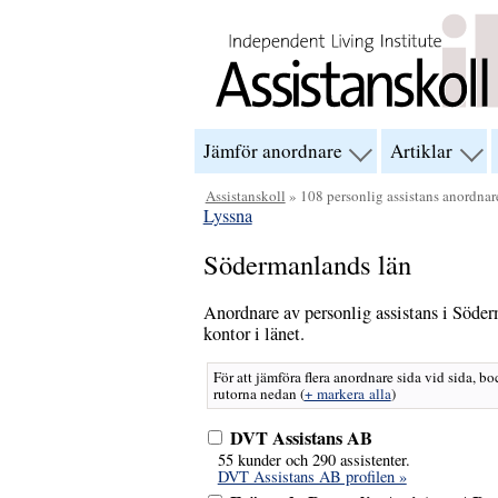
Hoppa till innehåll
Jämför anordnare
Artiklar
visa
visa
menyn
men
för
för
Assistanskoll
» 108 personlig assistans anordnar
“Jämför
“Arti
Lyssna
anordnare”
Södermanlands län
Anordnare av personlig assistans i Söde
kontor i länet.
För att jämföra flera anordnare sida vid sida, bo
rutorna nedan
(
+ markera alla
)
DVT Assistans AB
55 kunder och 290 assistenter.
DVT Assistans AB profilen »