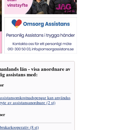
anlands län - visa anordnare av
ig assistans med:
kor
assistans­omkostnads­pengar kan användas
 byte av assistans­anordnare (2 st)
per
­brukar­kooperativ (8 st)