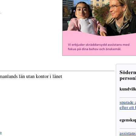
»
Söderm
manlands län utan kontor i länet
personl
kundvil
sparade 
efter ett
egenska
»
assistans