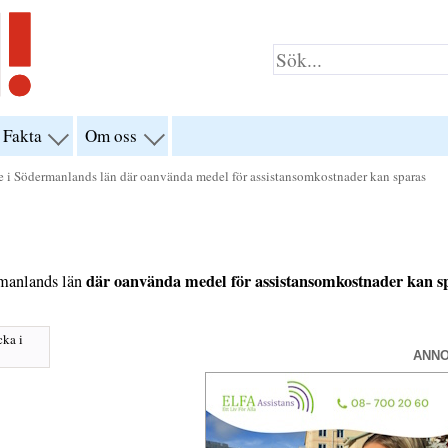
Fakta
Om oss
visa
visa
yn
menyn
menyn
för
för
e i Södermanlands län där oanvända medel för assistansomkostnader kan sparas
klar”
“Fakta”
“Om
oss”
där oanvända medel för assistansomkostnader kan s
rmanlands län
cka i
ANN