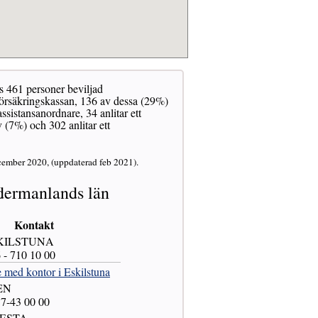
s 461 personer beviljad
 Försäkringskassan, 136 av dessa (29%)
sistansanordnare, 34 anlitar ett
 (7%) och 302 anlitar ett
cember 2020, (uppdaterad feb 2021).
ermanlands län
Kontakt
SKILSTUNA
6 - 710 10 00
 med kontor i Eskilstuna
EN
57-43 00 00
NESTA