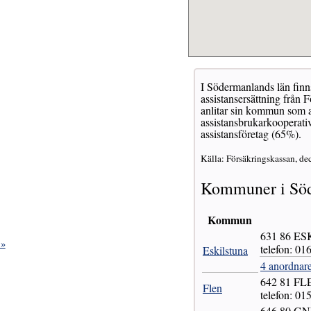
I Södermanlands län finn
assistansersättning från
anlitar sin kommun som as
assistansbrukarkooperativ
assistansföretag (65%).
Källa: Försäkringskassan, de
Kommuner i Söd
Kommun
631 86 E
 »
telefon: 01
Eskilstuna
4 anordnare
642 81 FL
Flen
telefon: 01
646 80 G