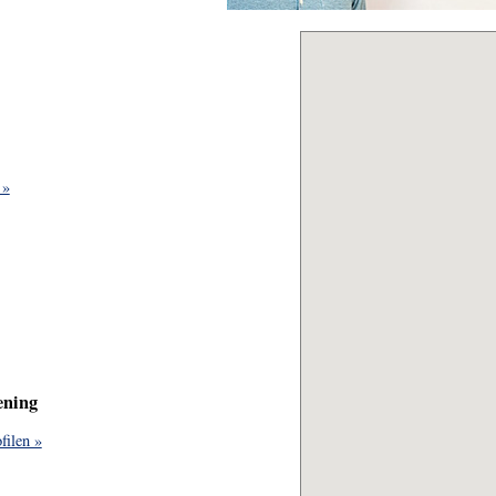
 »
ening
filen »