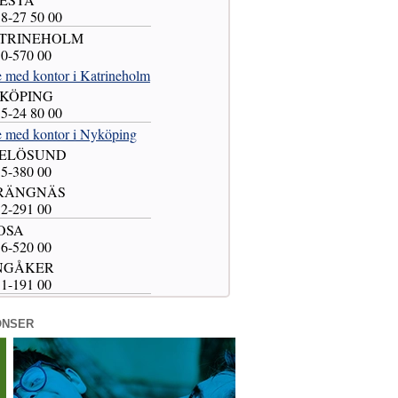
58-27 50 00
KATRINEHOLM
50-570 00
e med kontor i Katrineholm
YKÖPING
55-24 80 00
e med kontor i Nyköping
OXELÖSUND
55-380 00
STRÄNGNÄS
52-291 00
ROSA
56-520 00
INGÅKER
51-191 00
ONSER