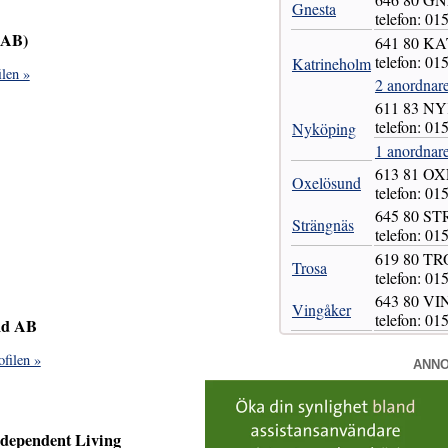
Gnesta
telefon: 01
 AB)
641 80 
telefon: 01
Katrineholm
len »
2 anordnar
611 83 N
telefon: 01
Nyköping
1 anordnar
613 81 
Oxelösund
telefon: 01
645 80 
Strängnäs
telefon: 01
619 80 T
Trosa
telefon: 01
643 80 V
Vingåker
telefon: 01
and AB
filen »
ANN
ndependent Living