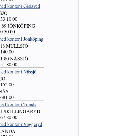
ed kontor i Gislaved
SJÖ
-33 10 00
51 89 JÖNKÖPING
10 50 00
med kontor i Jönköping
5 18 MULLSJÖ
-140 00
571 80 NÄSSJÖ
-51 80 00
med kontor i Nässjö
SJÖ
-152 00
ANÅS
-681 00
ed kontor i Tranås
 21 SKILLINGARYD
-67 80 00
med kontor i Vaggeryd
TLANDA