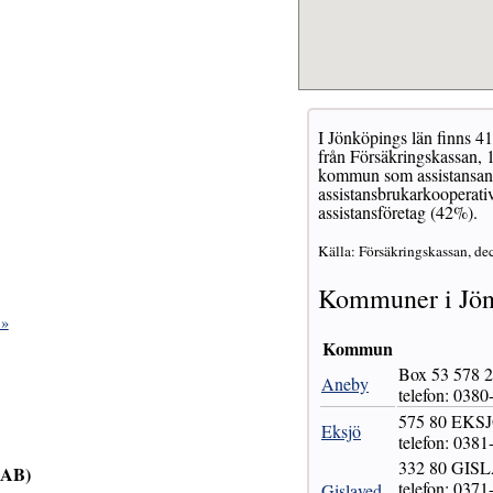
I Jönköpings län finns 41
från Försäkringskassan, 1
kommun som assistansanor
assistansbrukarkooperativ
assistansföretag (42%).
Källa: Försäkringskassan, de
Kommuner i Jön
 »
Kommun
Box 53 578
Aneby
telefon: 0380
575 80 EKS
Eksjö
telefon: 0381
332 80 GIS
 AB)
telefon: 0371
Gislaved