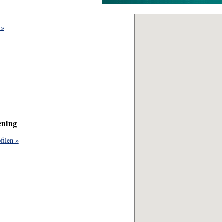
 »
ening
filen »