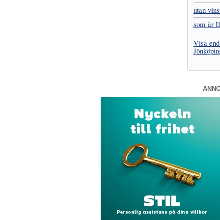
utan vins
som är I
Visa end
Jönköpin
ANN