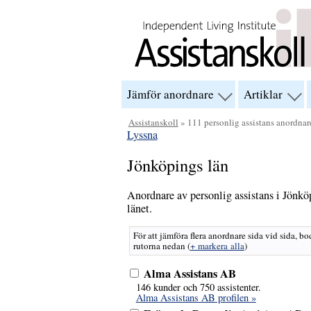
Hoppa till innehåll
Jämför anordnare
Artiklar
visa
visa
menyn
men
för
för
Assistanskoll
» 111 personlig assistans anordnar
“Jämför
“Arti
Lyssna
anordnare”
Jönköpings län
Anordnare av personlig assistans i Jönkö
länet.
För att jämföra flera anordnare sida vid sida, bo
rutorna nedan
(
+ markera alla
)
Alma Assistans AB
146 kunder och 750 assistenter.
Alma Assistans AB profilen »