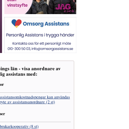
ings län - visa anordnare av
ig assistans med:
kor
assistans­omkostnads­pengar kan användas
 byte av assistans­anordnare (2 st)
per
­brukar­kooperativ (8 st)