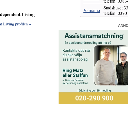
telefon: 0383
Stadshuset
Värnamo
telefon: 0370
ndependent Living
t Living profilen »
ANN