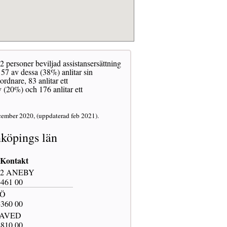
2 personer beviljad assistansersättning
57 av dessa (38%) anlitar sin
dnare, 83 anlitar ett
 (20%) och 176 anlitar ett
cember 2020, (uppdaterad feb 2021).
köpings län
Kontakt
 22 ANEBY
-461 00
JÖ
-360 00
LAVED
-810 00