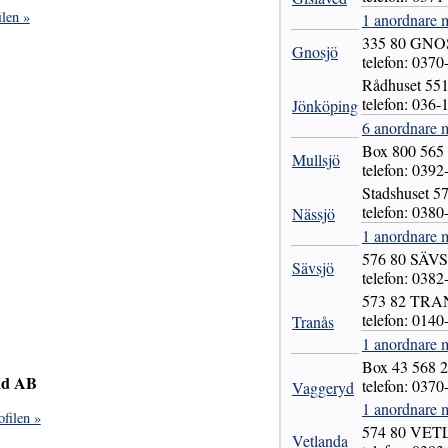
len »
1 anordnare m
335 80 GNO
Gnosjö
telefon: 0370
Rådhuset 5
telefon: 036-
Jönköping
6 anordnare 
Box 800 56
Mullsjö
telefon: 0392
Stadshuset 
telefon: 0380
Nässjö
1 anordnare 
576 80 SÄV
Sävsjö
telefon: 0382
573 82 TR
telefon: 0140
Tranås
1 anordnare m
Box 43 568
and AB
telefon: 0370
Vaggeryd
1 anordnare 
filen »
574 80 VE
Vetlanda