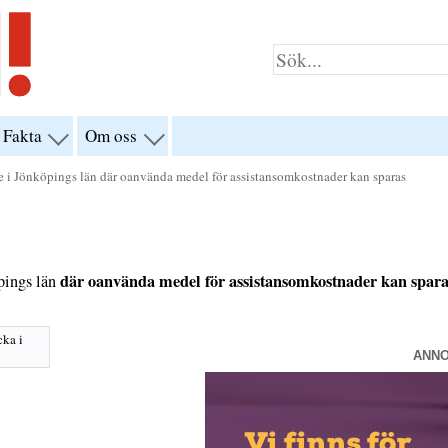
Fakta
Om oss
visa
visa
yn
menyn
menyn
för
för
e i Jönköpings län där oanvända medel för assistansomkostnader kan sparas
klar”
“Fakta”
“Om
oss”
där oanvända medel för assistansomkostnader kan spar
pings län
cka i
ANN