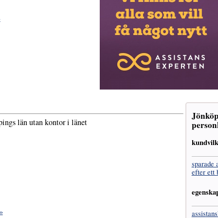
»
Jönköp
ings län utan kontor i länet
personl
kundvil
sparade 
efter ett
egenska
»
assistans